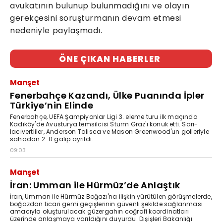
avukatının bulunup bulunmadığını ve olayın
gerekçesini soruşturmanın devam etmesi
nedeniyle paylaşmadı.
ÖNE ÇIKAN HABERLER
Manşet
Fenerbahçe Kazandı, Ülke Puanında İpler
Türkiye’nin Elinde
Fenerbahçe, UEFA Şampiyonlar Ligi 3. eleme turu ilk maçında
Kadıköy'de Avusturya temsilcisi Sturm Graz'ı konuk etti. Sarı-
lacivertliler, Anderson Talisca ve Mason Greenwood'un golleriyle
sahadan 2-0 galip ayrıldı.
09:03
Manşet
İran: Umman ile Hürmüz’de Anlaştık
İran, Umman ile Hürmüz Boğazı'na ilişkin yürütülen görüşmelerde,
boğazdan ticari gemi geçişlerinin güvenli şekilde sağlanması
amacıyla oluşturulacak güzergahın coğrafi koordinatları
üzerinde anlaşmaya varıldığını duyurdu. Dışişleri Bakanlığı