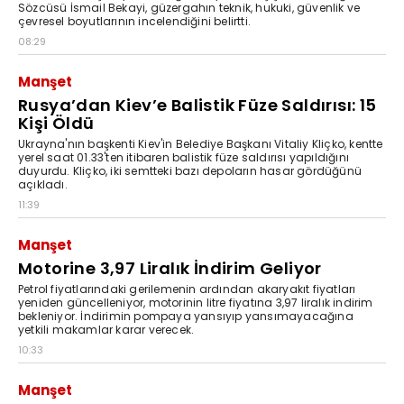
Sözcüsü İsmail Bekayi, güzergahın teknik, hukuki, güvenlik ve
çevresel boyutlarının incelendiğini belirtti.
08:29
Manşet
Rusya’dan Kiev’e Balistik Füze Saldırısı: 15
Kişi Öldü
Ukrayna'nın başkenti Kiev'in Belediye Başkanı Vitaliy Kliçko, kentte
yerel saat 01.33'ten itibaren balistik füze saldırısı yapıldığını
duyurdu. Kliçko, iki semtteki bazı depoların hasar gördüğünü
açıkladı.
11:39
Manşet
Motorine 3,97 Liralık İndirim Geliyor
Petrol fiyatlarındaki gerilemenin ardından akaryakıt fiyatları
yeniden güncelleniyor, motorinin litre fiyatına 3,97 liralık indirim
bekleniyor. İndirimin pompaya yansıyıp yansımayacağına
yetkili makamlar karar verecek.
10:33
Manşet