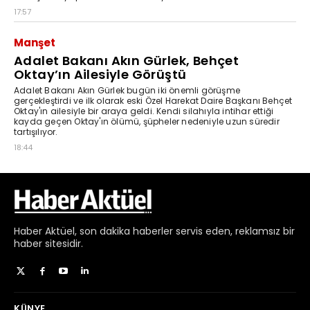
Haber
Aktüel,
son dakika haberler
servis eden, reklamsız bir
haber sitesidir.
KÜNYE