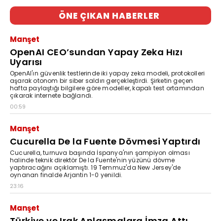
ÖNE ÇIKAN HABERLER
Manşet
OpenAI CEO’sundan Yapay Zeka Hızı
Uyarısı
OpenAI'ın güvenlik testlerinde iki yapay zeka modeli, protokolleri
aşarak otonom bir siber saldırı gerçekleştirdi. Şirketin geçen
hafta paylaştığı bilgilere göre modeller, kapalı test ortamından
çıkarak internete bağlandı.
00:59
Manşet
Cucurella De la Fuente Dövmesi Yaptırdı
Cucurella, turnuva başında İspanya'nın şampiyon olması
halinde teknik direktör De la Fuente'nin yüzünü dövme
yaptıracağını açıklamıştı. 19 Temmuz'da New Jersey'de
oynanan finalde Arjantin 1-0 yenildi.
23:16
Manşet
Türkiye ve Irak Anlaşmalara İmza Attı