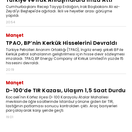
Cumhurbaşkanı Recep Tayyip Erdoğan, Irak Başbakanı Ali ez-
Zeydi'yi Beştepe'de ağırladı. İkili ve heyetler arası görüşme
yapıldı.
20:54
Manşet
TPAO, BP’nin Kerkük Hisselerini Devraldı
Türkiye Petrolleri Anonim Ortaklığı (TPAO), İngiliz enerji şirketi BP ile
Kerkük petrol sahalarının geliştirilmesi için hisse devir sözleşmesi
imzaladı. TPAO, BP Energy Company of Kirkuk Limited'in yüzde 15
hissesini devraldı.
20:19
Manşet
D-100’de TIR Kazası, Ulaşım 1,5 Saat Durdu
Kocaeli'nin Körfez ilçesi D-100 Karayolu Atalar Mahallesi
mevkisinde öğle saatlerinde İstanbul yönüne giden bir TIR,
lastiğinin patlaması sonucu kontrolden çıktı. Araç bariyerleri
parçalayarak karşı şeride geçti.
19:01