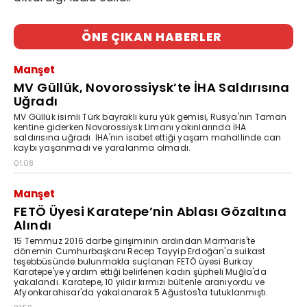
ÖNE ÇIKAN HABERLER
Manşet
MV Güllük, Novorossiysk’te İHA Saldırısına
Uğradı
MV Güllük isimli Türk bayraklı kuru yük gemisi, Rusya'nın Taman
kentine giderken Novorossiysk Limanı yakınlarında İHA
saldırısına uğradı. İHA'nın isabet ettiği yaşam mahallinde can
kaybı yaşanmadı ve yaralanma olmadı.
01:08
Manşet
FETÖ Üyesi Karatepe’nin Ablası Gözaltına
Alındı
15 Temmuz 2016 darbe girişiminin ardından Marmaris'te
dönemin Cumhurbaşkanı Recep Tayyip Erdoğan'a suikast
teşebbüsünde bulunmakla suçlanan FETÖ üyesi Burkay
Karatepe'ye yardım ettiği belirlenen kadın şüpheli Muğla'da
yakalandı. Karatepe, 10 yıldır kırmızı bültenle aranıyordu ve
Afyonkarahisar'da yakalanarak 5 Ağustos'ta tutuklanmıştı.