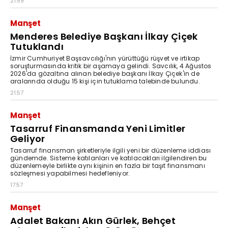
21:59
Manşet
Menderes Belediye Başkanı İlkay Çiçek
Tutuklandı
İzmir Cumhuriyet Başsavcılığı'nın yürüttüğü rüşvet ve irtikap
soruşturmasında kritik bir aşamaya gelindi. Savcılık, 4 Ağustos
2026'da gözaltına alınan belediye başkanı İlkay Çiçek'in de
aralarında olduğu 15 kişi için tutuklama talebinde bulundu.
21:57
Manşet
Tasarruf Finansmanda Yeni Limitler
Geliyor
Tasarruf finansman şirketleriyle ilgili yeni bir düzenleme iddiası
gündemde. Sisteme katılanları ve katılacakları ilgilendiren bu
düzenlemeyle birlikte aynı kişinin en fazla bir taşıt finansmanı
sözleşmesi yapabilmesi hedefleniyor.
17:57
Manşet
Adalet Bakanı Akın Gürlek, Behçet