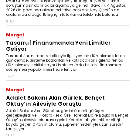
İzmir Cumhuriyet Başsavcılığı'nın yürüttüğü rüşvet ve irtikap
soruşturmasında kritik bir aşamaya gelindi. Savcılık, 4 Ağustos
2026'da gözaltına alınan belediye başkanı İlkay Çiçek'in de
aralarında olduğu 15 kişi için tutuklama talebinde bulundu.
21:57
Manşet
Tasarruf Finansmanda Yeni Limitler
Geliyor
Tasarruf finansman şirketleriyle ilgili yeni bir düzenleme iddiası
gündemde. Sisteme katılanları ve katılacakları ilgilendiren bu
düzenlemeyle birlikte aynı kişinin en fazla bir taşıt finansmanı
sözleşmesi yapabilmesi hedefleniyor.
17:57
Manşet
Adalet Bakanı Akın Gürlek, Behçet
Oktay’ın Ailesiyle Görüştü
Adalet Bakanı Akın Gürlek bugün iki önemli görüşme
gerçekleştirdi ve ilk olarak eski Özel Harekat Daire Başkanı Behçet
Oktay'ın ailesiyle bir araya geldi. Kendi silahıyla intihar ettiği
kayda geçen Oktay'ın ölümü, şüpheler nedeniyle uzun süredir
tartışılıyor.
18:44