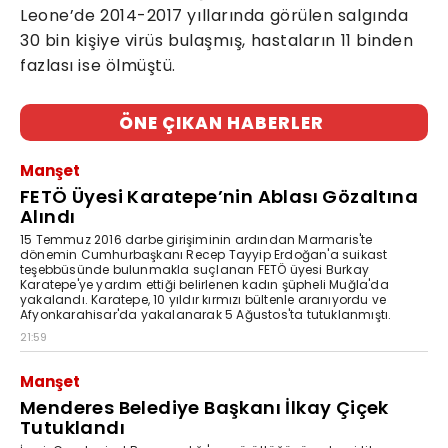
Leone’de 2014-2017 yıllarında görülen salgında
30 bin kişiye virüs bulaşmış, hastaların 11 binden
fazlası ise ölmüştü.
ÖNE ÇIKAN HABERLER
Manşet
FETÖ Üyesi Karatepe’nin Ablası Gözaltına
Alındı
15 Temmuz 2016 darbe girişiminin ardından Marmaris'te
dönemin Cumhurbaşkanı Recep Tayyip Erdoğan'a suikast
teşebbüsünde bulunmakla suçlanan FETÖ üyesi Burkay
Karatepe'ye yardım ettiği belirlenen kadın şüpheli Muğla'da
yakalandı. Karatepe, 10 yıldır kırmızı bültenle aranıyordu ve
Afyonkarahisar'da yakalanarak 5 Ağustos'ta tutuklanmıştı.
21:59
Manşet
Menderes Belediye Başkanı İlkay Çiçek
Tutuklandı