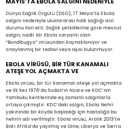
MAYIS'TA EBOLA SALGINI NEDENİYLE
Dünya Sağlık Örgütü (DSÖ), 17 Mayıs’ta Ebola
salgını nedeniyle uluslararası halk sağlığı acil
durumu ilan etti. Sağlık yetkililerine göre mevcut
salgın, nadir bir Ebola varyantı olan
“Bundibugyo” virüsünden kaynaklanıyor ve
onaylanmış bir tedavi veya aşısı bulunmuyor.
EBOLA VİRÜSÜ, BİR TÜR KANAMALI
ATEŞE YOL AÇMAKTA VE
Ebola virüsü, bir tür kanamalı ateşe yol açmakta
ve ilk kez 1976’da Sudan’ın Nzara ve KDC’nin
Yambuku kentlerinde eş zamanlı salgınlarla
ortaya çıkmıştır. KDC’deki salgın, Ebola Nehri
yakınında bir köyde başladığı için hastalığa bu
nehrin adı verilmiştir. Ebola virüsü, Aralık 2013’te
Batı Afrika’da yayılmış ve Gine, Liberya ve Sierra