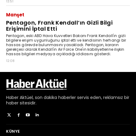
Haber
Aktüel,
son dakika haberler
servis eden, reklamsız bir
haber sitesidir.
KÜNYE