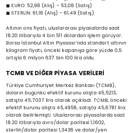
◼ EURO: 52,98 (Alış) – 53,08 (Satış)
◼ STERLİN: 61,18 (Alış) – 61,49 (Satış)
Altının ons fiyatı, uluslararası piyasalarda saat
18.20 itibarıyla 4 bin 511 dolardan işlem görüyor.
Borsa İstanbul Altın Piyasası’nda standart altının
kilogram fiyatı, önceki kapanışa göre yüzde 0,5
artışla 6 milyon 637 bin 100 lira oldu.
TCMB VE DİĞER PİYASA VERİLERİ
Türkiye Cumhuriyet Merkez Bankası (TCMB),
doların bugünkü efektif kurunu alışta 45,5213,
satışta 45,7037 lira olarak açıkladı. TCMB, önceki
efektif kurunu alışta 45,4958, satışta 45,6781 lira
olarak belirlemişti. Uluslararası piyasalarda saat
18.20 itibarıyla avro/dolar paritesi 1,1602,
sterlin/dolar paritesi 1,3436 ve dolar/yen