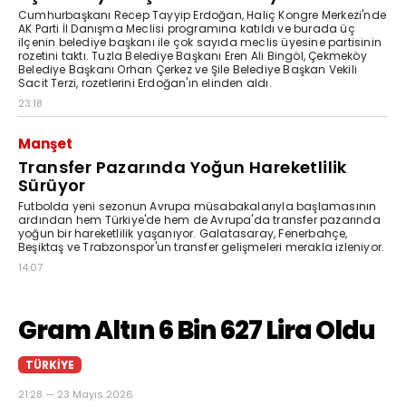
Cumhurbaşkanı Recep Tayyip Erdoğan, Haliç Kongre Merkezi'nde
AK Parti İl Danışma Meclisi programına katıldı ve burada üç
ilçenin belediye başkanı ile çok sayıda meclis üyesine partisinin
rozetini taktı. Tuzla Belediye Başkanı Eren Ali Bingöl, Çekmeköy
Belediye Başkanı Orhan Çerkez ve Şile Belediye Başkan Vekili
Sacit Terzi, rozetlerini Erdoğan'ın elinden aldı.
23:18
Manşet
Transfer Pazarında Yoğun Hareketlilik
Sürüyor
Futbolda yeni sezonun Avrupa müsabakalarıyla başlamasının
ardından hem Türkiye'de hem de Avrupa'da transfer pazarında
yoğun bir hareketlilik yaşanıyor. Galatasaray, Fenerbahçe,
Beşiktaş ve Trabzonspor'un transfer gelişmeleri merakla izleniyor.
14:07