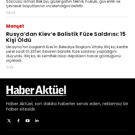
Haber
Aktüel,
son dakika haberler
servis eden, reklamsız bir
haber sitesidir.