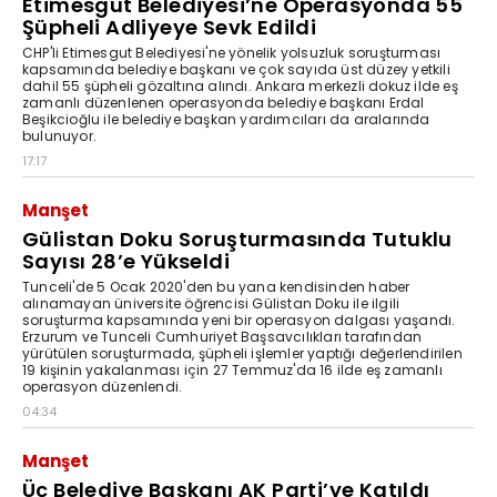
Etimesgut Belediyesi’ne Operasyonda 55
Şüpheli Adliyeye Sevk Edildi
CHP'li Etimesgut Belediyesi'ne yönelik yolsuzluk soruşturması
kapsamında belediye başkanı ve çok sayıda üst düzey yetkili
dahil 55 şüpheli gözaltına alındı. Ankara merkezli dokuz ilde eş
zamanlı düzenlenen operasyonda belediye başkanı Erdal
Beşikcioğlu ile belediye başkan yardımcıları da aralarında
bulunuyor.
17:17
Manşet
Gülistan Doku Soruşturmasında Tutuklu
Sayısı 28’e Yükseldi
Tunceli'de 5 Ocak 2020'den bu yana kendisinden haber
alınamayan üniversite öğrencisi Gülistan Doku ile ilgili
soruşturma kapsamında yeni bir operasyon dalgası yaşandı.
Erzurum ve Tunceli Cumhuriyet Başsavcılıkları tarafından
yürütülen soruşturmada, şüpheli işlemler yaptığı değerlendirilen
19 kişinin yakalanması için 27 Temmuz'da 16 ilde eş zamanlı
operasyon düzenlendi.
04:34
Manşet
Üç Belediye Başkanı AK Parti’ye Katıldı