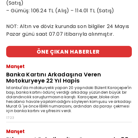
(Satış)
– Gümüş: 106.24 TL (Alış) – 114.01 TL (Satış)
NOT: Altın ve döviz kurunda son bilgiler 24 Mayıs
Pazar günü saat 07.07 itibarıyla alınmıştır.
ÖNE ÇIKAN HABERLER
Manşet
Banka Kartını Arkadaşına Veren
Motokuryeye 22 Yıl Hapis
İstanbul'da motokuryelik yapan 20 yaşındaki Bülent Karaçeper'in
başı, banka kartını ödünç verdiği arkadaşı yüzünden büyük bir
dolandırıcılık soruşturmasına karıştı. Karaçeper, bloke olan
hesabına havale yapılamadığını söyleyen komşusu ve arkadaşı
Murat G.'ye önce IBAN numarasını, ardından da parayı çekmesi
için banka kartını ve şifresini verdi.
17:23
Manşet