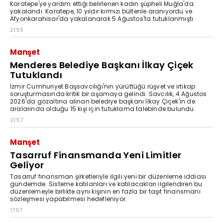
Karatepe'ye yardım ettiği belirlenen kadın şüpheli Muğla'da
yakalandı. Karatepe, 10 yıldır kırmızı bültenle aranıyordu ve
Afyonkarahisar'da yakalanarak 5 Ağustos'ta tutuklanmıştı.
21:59
Manşet
Menderes Belediye Başkanı İlkay Çiçek
Tutuklandı
İzmir Cumhuriyet Başsavcılığı'nın yürüttüğü rüşvet ve irtikap
soruşturmasında kritik bir aşamaya gelindi. Savcılık, 4 Ağustos
2026'da gözaltına alınan belediye başkanı İlkay Çiçek'in de
aralarında olduğu 15 kişi için tutuklama talebinde bulundu.
21:57
Manşet
Tasarruf Finansmanda Yeni Limitler
Geliyor
Tasarruf finansman şirketleriyle ilgili yeni bir düzenleme iddiası
gündemde. Sisteme katılanları ve katılacakları ilgilendiren bu
düzenlemeyle birlikte aynı kişinin en fazla bir taşıt finansmanı
sözleşmesi yapabilmesi hedefleniyor.
17:57