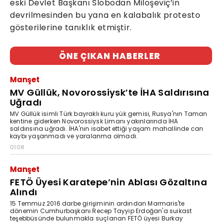
eski Devlet Başkanı Slobodan Miloşeviç’in
devrilmesinden bu yana en kalabalık protesto
gösterilerine tanıklık etmiştir.
ÖNE ÇIKAN HABERLER
Manşet
MV Güllük, Novorossiysk’te İHA Saldırısına
Uğradı
MV Güllük isimli Türk bayraklı kuru yük gemisi, Rusya'nın Taman
kentine giderken Novorossiysk Limanı yakınlarında İHA
saldırısına uğradı. İHA'nın isabet ettiği yaşam mahallinde can
kaybı yaşanmadı ve yaralanma olmadı.
01:08
Manşet
FETÖ Üyesi Karatepe’nin Ablası Gözaltına
Alındı
15 Temmuz 2016 darbe girişiminin ardından Marmaris'te
dönemin Cumhurbaşkanı Recep Tayyip Erdoğan'a suikast
teşebbüsünde bulunmakla suçlanan FETÖ üyesi Burkay