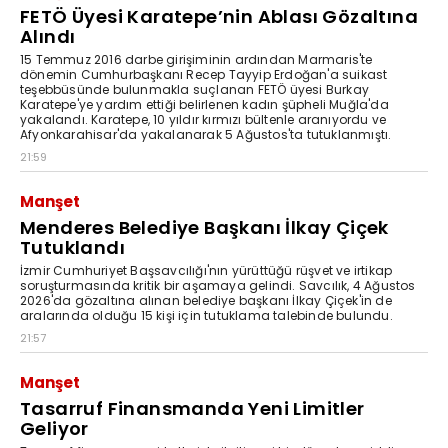
FETÖ Üyesi Karatepe’nin Ablası Gözaltına
Alındı
15 Temmuz 2016 darbe girişiminin ardından Marmaris'te
dönemin Cumhurbaşkanı Recep Tayyip Erdoğan'a suikast
teşebbüsünde bulunmakla suçlanan FETÖ üyesi Burkay
Karatepe'ye yardım ettiği belirlenen kadın şüpheli Muğla'da
yakalandı. Karatepe, 10 yıldır kırmızı bültenle aranıyordu ve
Afyonkarahisar'da yakalanarak 5 Ağustos'ta tutuklanmıştı.
21:59
Manşet
Menderes Belediye Başkanı İlkay Çiçek
Tutuklandı
İzmir Cumhuriyet Başsavcılığı'nın yürüttüğü rüşvet ve irtikap
soruşturmasında kritik bir aşamaya gelindi. Savcılık, 4 Ağustos
2026'da gözaltına alınan belediye başkanı İlkay Çiçek'in de
aralarında olduğu 15 kişi için tutuklama talebinde bulundu.
21:57
Manşet
Tasarruf Finansmanda Yeni Limitler
Geliyor