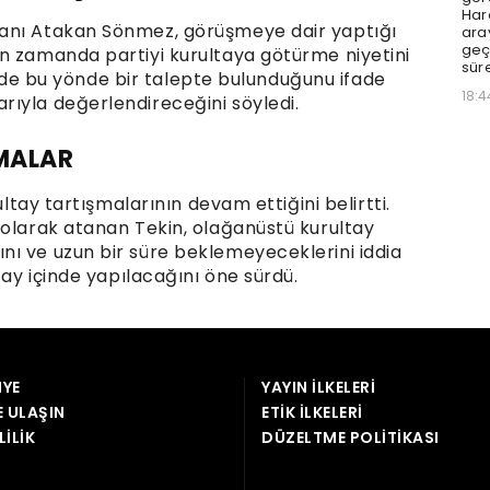
YE
YAYIN İLKELERI
E ULAŞIN
ETIK İLKELERI
LILIK
DÜZELTME POLITIKASI