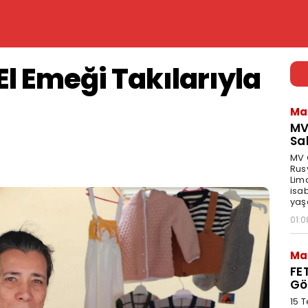
El Emeği Takılarıyla
Ma
MV
Sa
MV G
Rus
Lima
isa
yaş
01:0
Ma
FE
Gö
15 