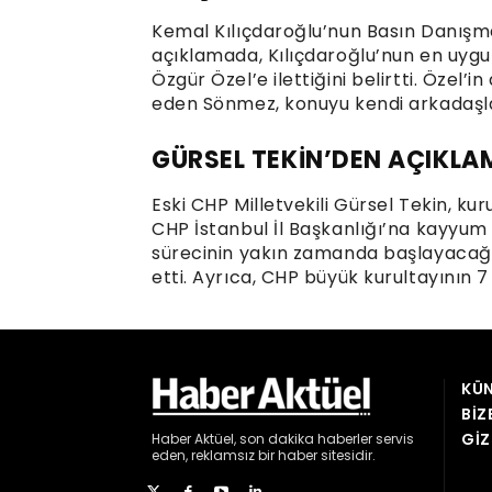
KÜN
BIZ
GIZ
Haber
Aktüel,
son dakika haberler
servis
eden, reklamsız bir haber sitesidir.