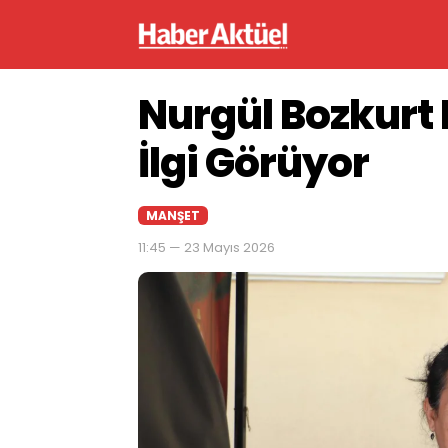
Nurgül Bozkurt 
İlgi Görüyor
MANŞET
11:45 — 23 Mayıs 2026