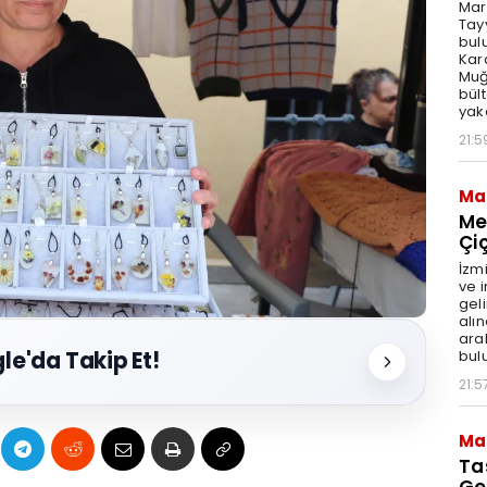
Mar
Tay
bul
Kar
Muğl
bül
yak
21:5
Ma
Me
Çi
İzm
ve 
geli
alı
aral
bul
le'da Takip Et!
21:5
Ma
Ta