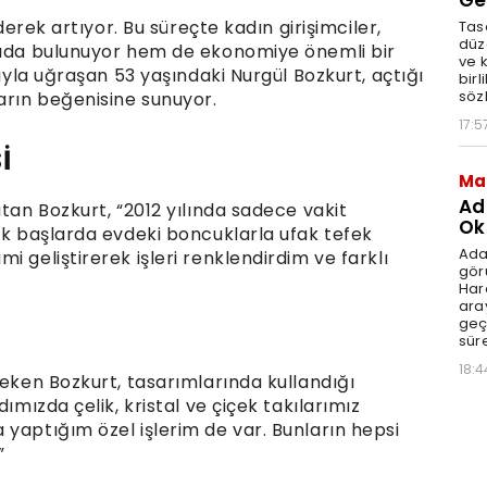
Ge
iderek artıyor. Bu süreçte kadın girişimciler,
Tasa
düz
tkıda bulunuyor hem de ekonomiye önemli bir
ve 
mıyla uğraşan 53 yaşındaki Nurgül Bozkurt, açtığı
birl
söz
arın beğenisine sunuyor.
17:5
İ
Ma
Ad
atan Bozkurt, “2012 yılında sadece vakit
Ok
lk başlarda evdeki boncuklarla ufak tefek
Ada
 geliştirerek işleri renklendirdim ve farklı
gör
Har
aray
geç
süre
18:4
çeken Bozkurt, tasarımlarında kullandığı
ımızda çelik, kristal ve çiçek takılarımız
yaptığım özel işlerim de var. Bunların hepsi
”