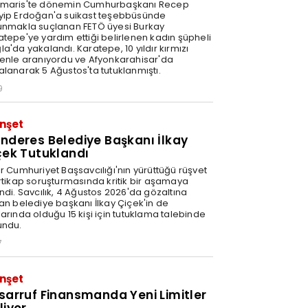
maris'te dönemin Cumhurbaşkanı Recep
yip Erdoğan'a suikast teşebbüsünde
unmakla suçlanan FETÖ üyesi Burkay
atepe'ye yardım ettiği belirlenen kadın şüpheli
a'da yakalandı. Karatepe, 10 yıldır kırmızı
tenle aranıyordu ve Afyonkarahisar'da
alanarak 5 Ağustos'ta tutuklanmıştı.
9
nşet
nderes Belediye Başkanı İlkay
çek Tutuklandı
ir Cumhuriyet Başsavcılığı'nın yürüttüğü rüşvet
irtikap soruşturmasında kritik bir aşamaya
ndi. Savcılık, 4 Ağustos 2026'da gözaltına
nan belediye başkanı İlkay Çiçek'in de
arında olduğu 15 kişi için tutuklama talebinde
undu.
7
nşet
sarruf Finansmanda Yeni Limitler