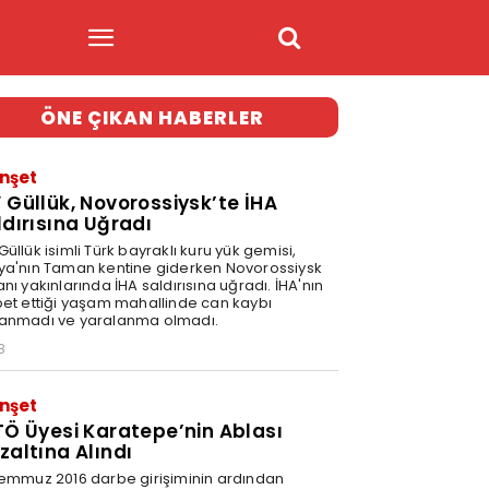
ÖNE ÇIKAN HABERLER
nşet
 Güllük, Novorossiysk’te İHA
ldırısına Uğradı
üllük isimli Türk bayraklı kuru yük gemisi,
ya'nın Taman kentine giderken Novorossiysk
nı yakınlarında İHA saldırısına uğradı. İHA'nın
bet ettiği yaşam mahallinde can kaybı
anmadı ve yaralanma olmadı.
8
nşet
TÖ Üyesi Karatepe’nin Ablası
zaltına Alındı
Temmuz 2016 darbe girişiminin ardından