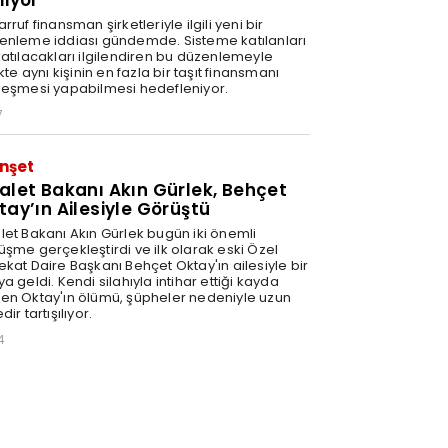
liyor
rruf finansman şirketleriyle ilgili yeni bir
enleme iddiası gündemde. Sisteme katılanları
katılacakları ilgilendiren bu düzenlemeyle
ikte aynı kişinin en fazla bir taşıt finansmanı
leşmesi yapabilmesi hedefleniyor.
7
nşet
alet Bakanı Akın Gürlek, Behçet
tay’ın Ailesiyle Görüştü
let Bakanı Akın Gürlek bugün iki önemli
üşme gerçekleştirdi ve ilk olarak eski Özel
ekat Daire Başkanı Behçet Oktay'ın ailesiyle bir
a geldi. Kendi silahıyla intihar ettiği kayda
en Oktay'ın ölümü, şüpheler nedeniyle uzun
dir tartışılıyor.
4