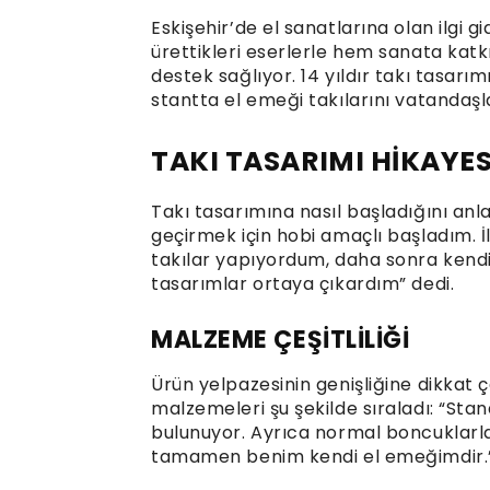
Eskişehir’de el sanatlarına olan ilgi g
ürettikleri eserlerle hem sanata ka
destek sağlıyor. 14 yıldır takı tasarı
stantta el emeği takılarını vatandaşl
TAKI TASARIMI HİKAYES
Takı tasarımına nasıl başladığını anl
geçirmek için hobi amaçlı başladım. İ
takılar yapıyordum, daha sonra kendimi
tasarımlar ortaya çıkardım” dedi.
MALZEME ÇEŞİTLİLİĞİ
Ürün yelpazesinin genişliğine dikkat 
malzemeleri şu şekilde sıraladı: “Stand
bulunuyor. Ayrıca normal boncuklarla 
tamamen benim kendi el emeğimdir.