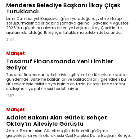
Menderes Belediye Başkanı İlkay Çiçek
Tutuklandı
İzmir Cumhuriyet Başsavcılığı'nın yürüttüğü rüşvet ve irtikap
soruşturmasında kritik bir aşamaya gelindi. Savcılık, 4 Ağustos
2026'da gözaltına alınan belediye başkanı İlkay Çiçek'in de
aralarında olduğu 15 kişi için tutuklama talebinde bulundu.
21:57
Manşet
Tasarruf Finansmanda Yeni Limitler
Geliyor
Tasarruf finansman şirketleriyle ilgili yeni bir düzenleme iddiası
gündemde. Sisteme katılanları ve katılacakları ilgilendiren bu
düzenlemeyle birlikte aynı kişinin en fazla bir taşıt finansmanı
sözleşmesi yapabilmesi hedefleniyor.
17:57
Manşet
Adalet Bakanı Akın Gürlek, Behçet
Oktay’ın Ailesiyle Görüştü
Adalet Bakanı Akın Gürlek bugün iki önemli görüşme
gerçekleştirdi ve ilk olarak eski Özel Harekat Daire Başkanı Behçet