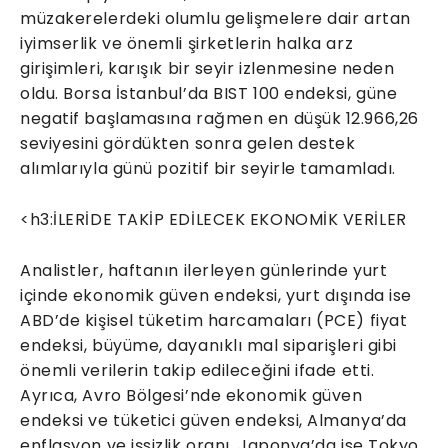
müzakerelerdeki olumlu gelişmelere dair artan
iyimserlik ve önemli şirketlerin halka arz
girişimleri, karışık bir seyir izlenmesine neden
oldu. Borsa İstanbul’da BIST 100 endeksi, güne
negatif başlamasına rağmen en düşük 12.966,26
seviyesini gördükten sonra gelen destek
alımlarıyla günü pozitif bir seyirle tamamladı.
<h3:İLERİDE TAKİP EDİLECEK EKONOMİK VERİLER
Analistler, haftanın ilerleyen günlerinde yurt
içinde ekonomik güven endeksi, yurt dışında ise
ABD’de kişisel tüketim harcamaları (PCE) fiyat
endeksi, büyüme, dayanıklı mal siparişleri gibi
önemli verilerin takip edileceğini ifade etti.
Ayrıca, Avro Bölgesi’nde ekonomik güven
endeksi ve tüketici güven endeksi, Almanya’da
enflasyon ve işsizlik oranı, Japonya’da ise Tokyo