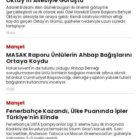
Oktay’ın Ailesiyle Görüştü
Adalet Bakanı Akın Gürlek bugün iki önemli görüşme
gerçekleştirdi ve ilk olarak eski Özel Harekat Daire Başkanı Behçet
Oktay'ın ailesiyle bir araya geldi. Kendi silahıyla intihar ettiği
kayda geçen Oktay'ın ölümü, şüpheler nedeniyle uzun süredir
tartışılıyor.
18:44
Manşet
MASAK Raporu Ünlülerin Ahbap Bağışlarını
Ortaya Koydu
Haluk Levent'in de tutuklu olduğu Ahbap Derneği
soruşturmasında ünlü isimlerin bağışları mercek altına alındı.
İstanbul Cumhuriyet Başsavcılığı, derneğe yapılan yüksek tutarlı
bağışların kullanımını inceliyor.
17:36
Manşet
Fenerbahçe Kazandı, Ülke Puanında İpler
Türkiye’nin Elinde
Fenerbahçe, UEFA Şampiyonlar Ligi 3. eleme turu ilk maçında
Kadıköy'de Avusturya temsilcisi Sturm Graz'ı konuk etti. Sarı-
lacivertliler, Anderson Talisca ve Mason Greenwood'un golleriyle
sahadan 2-0 galip ayrıldı.