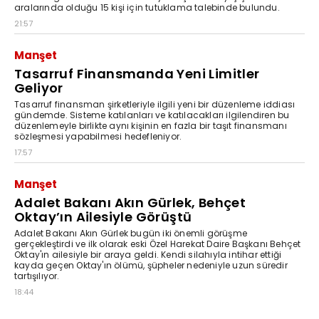
aralarında olduğu 15 kişi için tutuklama talebinde bulundu.
21:57
Manşet
Tasarruf Finansmanda Yeni Limitler
Geliyor
Tasarruf finansman şirketleriyle ilgili yeni bir düzenleme iddiası
gündemde. Sisteme katılanları ve katılacakları ilgilendiren bu
düzenlemeyle birlikte aynı kişinin en fazla bir taşıt finansmanı
sözleşmesi yapabilmesi hedefleniyor.
17:57
Manşet
Adalet Bakanı Akın Gürlek, Behçet
Oktay’ın Ailesiyle Görüştü
Adalet Bakanı Akın Gürlek bugün iki önemli görüşme
gerçekleştirdi ve ilk olarak eski Özel Harekat Daire Başkanı Behçet
Oktay'ın ailesiyle bir araya geldi. Kendi silahıyla intihar ettiği
kayda geçen Oktay'ın ölümü, şüpheler nedeniyle uzun süredir
tartışılıyor.
18:44