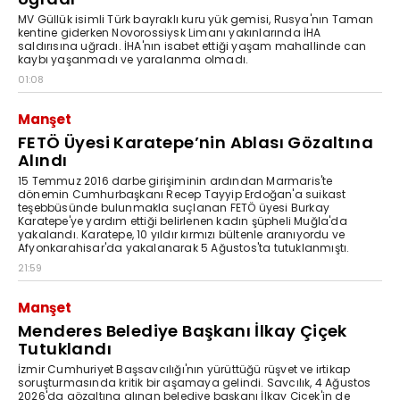
MV Güllük isimli Türk bayraklı kuru yük gemisi, Rusya'nın Taman
kentine giderken Novorossiysk Limanı yakınlarında İHA
saldırısına uğradı. İHA'nın isabet ettiği yaşam mahallinde can
kaybı yaşanmadı ve yaralanma olmadı.
01:08
Manşet
FETÖ Üyesi Karatepe’nin Ablası Gözaltına
Alındı
15 Temmuz 2016 darbe girişiminin ardından Marmaris'te
dönemin Cumhurbaşkanı Recep Tayyip Erdoğan'a suikast
teşebbüsünde bulunmakla suçlanan FETÖ üyesi Burkay
Karatepe'ye yardım ettiği belirlenen kadın şüpheli Muğla'da
yakalandı. Karatepe, 10 yıldır kırmızı bültenle aranıyordu ve
Afyonkarahisar'da yakalanarak 5 Ağustos'ta tutuklanmıştı.
21:59
Manşet
Menderes Belediye Başkanı İlkay Çiçek
Tutuklandı
İzmir Cumhuriyet Başsavcılığı'nın yürüttüğü rüşvet ve irtikap
soruşturmasında kritik bir aşamaya gelindi. Savcılık, 4 Ağustos
2026'da gözaltına alınan belediye başkanı İlkay Çiçek'in de