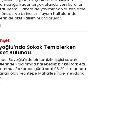
amsızlığa kadar birçok alanda yeni kurallar
irdi. Resmi Gazete'de yayımlanan düzenleme,
 öncesi ve birinci sınıf uyum haftalarında
lerin de aktif katılımını öngörüyor.
8
nşet
yoğlu’nda Sokak Temizlerken
set Bulundu
nbul Beyoğlu'nda bir temizlik işçisi sabah
lerinde kaldırımda hareketsiz bir kişi fark etti.
Temmuz Pazartesi günü saat 06.20 sıralarında
anan olay Fetihtepe Mahallesi'nde meydana
i.
3