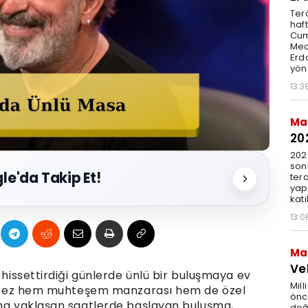
Ter
haft
Cum
Mec
Erdo
yöne
13:3
Ma
20
202
sonu
le'da Takip Et!
terc
yap
katı
13:0
Ma
Ve
 hissettirdiği günlerde ünlü bir buluşmaya ev
Mill
 bu kez hem muhteşem manzarası hem de özel
önc
ına yaklaşan saatlerde başlayan buluşma,
değ