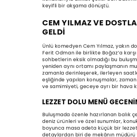
keyifli bir akşama dönüştü.
CEM YILMAZ VE DOSTLA
GELDİ
Ünlü komedyen Cem Yılmaz, yakın dost
Ferit Odman ile birlikte Boğaz’a karş
sohbetlerin eksik olmadığı bu buluş
yeniden aynı ortamı paylaşmanın mu
zamanla derinleşerek, ilerleyen saatl
eşliğinde yapılan konuşmalar, zaman 
ve samimiyeti, geceye ayrı bir hava k
LEZZET DOLU MENÜ GECENİ
Buluşmada özenle hazırlanan balık ç
deniz ürünleri ve özel sunumlar, konu
boyunca masa adeta küçük bir lezze
detaylardan biri de mekânın müdürü 