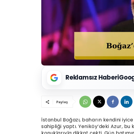
Reklamsız Haberi
Goog
Paylaş
İstanbul Boğazı, baharın kendini iyice
sahipliği yaptı. Yeniköy’deki Azur,
konuklarıyla dikkat çekti. Gün batım