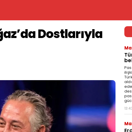
az’da Dostlarıyla
Ma
Tü
bel
Pas
ili
Tür
aldı
edeb
dest
pas
güc
13:4
Ma
Er