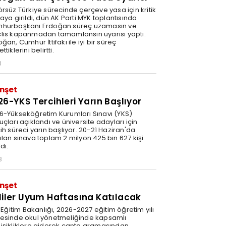
örsüz Türkiye sürecinde çerçeve yasa için kritik
aya girildi, dün AK Parti MYK toplantısında
hurbaşkanı Erdoğan süreç uzamasın ve
lis kapanmadan tamamlansın uyarısı yaptı.
ğan, Cumhur İttifakı ile iyi bir süreç
ttiklerini belirtti.
8
nşet
26-YKS Tercihleri Yarın Başlıyor
6-Yükseköğretim Kurumları Sınavı (YKS)
çları açıklandı ve üniversite adayları için
ih süreci yarın başlıyor. 20-21 Haziran'da
ılan sınava toplam 2 milyon 425 bin 627 kişi
ldı.
8
nşet
liler Uyum Haftasına Katılacak
i Eğitim Bakanlığı, 2026-2027 eğitim öğretim yılı
esinde okul yönetmeliğinde kapsamlı
işikliklere giderek çanta aramasından