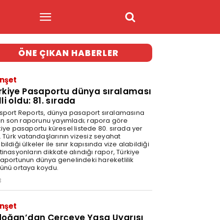
ÖNE ÇIKAN HABERLER
nşet
rkiye Pasaportu dünya sıralaması
li oldu: 81. sırada
sport Reports, dünya pasaport sıralamasına
şkin son raporunu yayımladı; rapora göre
kiye pasaportu küresel listede 80. sırada yer
. Türk vatandaşlarının vizesiz seyahat
ildiği ülkeler ile sınır kapısında vize alabildiği
inasyonların dikkate alındığı rapor, Türkiye
aportunun dünya genelindeki hareketlilik
ünü ortaya koydu.
3
nşet
doğan’dan Çerçeve Yasa Uyarısı