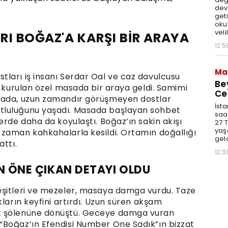
dev
get
okul
veli
RI BOĞAZ'A KARŞI BİR ARAYA
12:5
Ma
ları iş insanı Serdar Oal ve caz davulcusu
Be
ı kurulan özel masada bir araya geldi. Samimi
Ce
mada, uzun zamandır görüşmeyen dostlar
İsta
tluluğunu yaşadı. Masada başlayan sohbet
saat
erde daha da koyulaştı. Boğaz’ın sakin akışı
27 
yaş
zaman kahkahalarla kesildi. Ortamın doğallığı
geld
attı.
12:3
N ÖNE ÇIKAN DETAYI OLDU
eşitleri ve mezeler, masaya damga vurdu. Taze
kların keyfini artırdı. Uzun süren akşam
t şölenüne dönüştü. Geceye damga vuran
“Boğaz’ın Efendisi Number One Sadık”ın bizzat