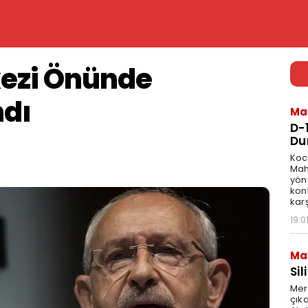
ezi Önünde
ndı
Ma
D-
Du
Koca
Mah
yön
kon
karş
19:0
Ma
Sil
Mer
çıka