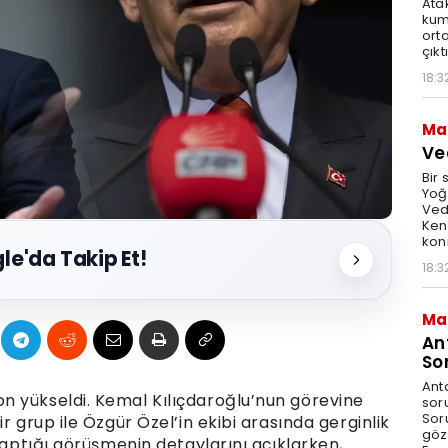
Ata
kum
ort
çıktı
18:3
Ma
Ve
Bir 
Yoğ
Ved
Ken
kon
le'da Takip Et!
18:3
Ma
An
So
Ant
n yükseldi. Kemal Kılıçdaroğlu’nun görevine
sor
Sor
r grup ile Özgür Özel’in ekibi arasında gerginlik
göz
 yaptığı görüşmenin detaylarını açıklarken,