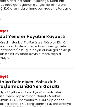
kent Mahallesi'ndeki Susanoğlu Sahili'nin
salında güneşlenen gençler ile bir kafenin
ağı K.K. arasında bilinmeyen nedenle tartışma
.
2
nşet
dat Yenerer Hayatını Kaybetti
süredir İstanbul Tıp Fakültesi Nöroloji Kliniği
un Bakım Ünitesi'nde tedavi gören gazeteci
at Yenerer'in bugün beyin ölümü gerçekleşti.
disine bir ay önce beyin tümörü teşhisi
muştu.
2
nşet
talya Belediyesi Yolsuzluk
ruşturmasında Yeni Gözaltı
alya Büyükşehir Belediyesi'nin yolsuzluk
uşturması kapsamında Gençlik Merkezi
umlusu T.G., Marmaris'te KOM ekiplerince
altına alındı. T.G., sorgulanmak üzere Antalya