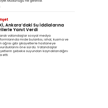
iyet Müdürlüğü'ne getirildi.
3
nşet
Kİ, Ankara’daki Su İddialarına
rilerle Yanıt Verdi
aralı vatandaşlar sosyal medya
tformlarında mide bulantısı, ishal, kusma ve
n ağrısı gibi şikayetlerle hastaneye
vurduklarını öne sürdü. Vatandaşlar
ayetlerin şebeke suyundan kaynaklandığını
a etti.