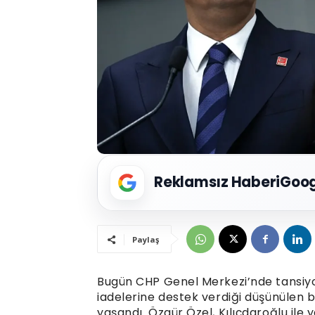
Reklamsız Haberi
Goog
Paylaş
Bugün CHP Genel Merkezi’nde tansiyo
iadelerine destek verdiği düşünülen bi
yaşandı. Özgür Özel, Kılıçdaroğlu ile