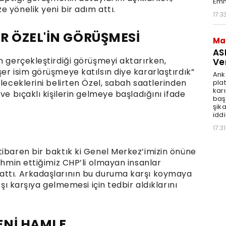
Emn
 yönelik yeni bir adım attı.
17:3
R ÖZEL'İN GÖRÜŞMESİ
Ma
AS
m gerçekleştirdiği görüşmeyi aktarırken,
Ve
er isim görüşmeye katılsın diye kararlaştırdık”
Ank
eleceklerini belirten Özel, sabah saatlerinden
pla
karı
ve bıçaklı kişilerin gelmeye başladığını ifade
baş
şik
iddi
17:31
tibaren bir baktık ki Genel Merkez’imizin önüne
tahmin ettiğimiz CHP’li olmayan insanlar
attı. Arkadaşlarının bu duruma karşı koymaya
rşı karşıya gelmemesi için tedbir aldıklarını
ENİ HAMLE