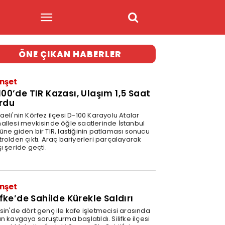
ÖNE ÇIKAN HABERLER
nşet
100’de TIR Kazası, Ulaşım 1,5 Saat
rdu
eli'nin Körfez ilçesi D-100 Karayolu Atalar
allesi mevkisinde öğle saatlerinde İstanbul
üne giden bir TIR, lastiğinin patlaması sonucu
trolden çıktı. Araç bariyerleri parçalayarak
ı şeride geçti.
1
nşet
ifke’de Sahilde Kürekle Saldırı
sin'de dört genç ile kafe işletmecisi arasında
n kavgaya soruşturma başlatıldı. Silifke ilçesi