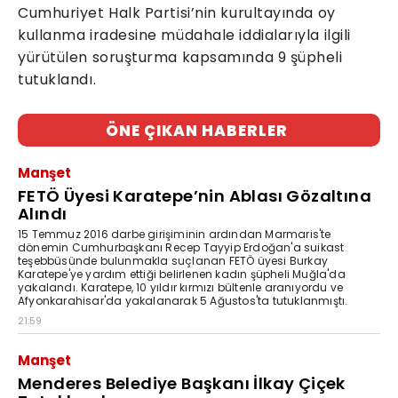
Cumhuriyet Halk Partisi’nin kurultayında oy
kullanma iradesine müdahale iddialarıyla ilgili
yürütülen soruşturma kapsamında 9 şüpheli
tutuklandı.
ÖNE ÇIKAN HABERLER
Manşet
FETÖ Üyesi Karatepe’nin Ablası Gözaltına
Alındı
15 Temmuz 2016 darbe girişiminin ardından Marmaris'te
dönemin Cumhurbaşkanı Recep Tayyip Erdoğan'a suikast
teşebbüsünde bulunmakla suçlanan FETÖ üyesi Burkay
Karatepe'ye yardım ettiği belirlenen kadın şüpheli Muğla'da
yakalandı. Karatepe, 10 yıldır kırmızı bültenle aranıyordu ve
Afyonkarahisar'da yakalanarak 5 Ağustos'ta tutuklanmıştı.
21:59
Manşet
Menderes Belediye Başkanı İlkay Çiçek