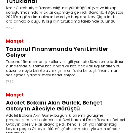
Tutuklandı
İzmir Cumhuriyet Başsavcılığı'nın yürüttüğü rüşvet ve irtikap
soruşturmasında kritik bir aşamaya gelindi. Savcılık, 4 Ağustos
2026'da gözaltına alınan belediye başkanı İlkay Çiçek'in de
aralarında olduğu 15 kişi için tutuklama talebinde bulundu.
21:57
Manşet
Tasarruf Finansmanda Yeni Limitler
Geliyor
Tasarruf finansman şirketleriyle ilgili yeni bir düzenleme iddiası
gündemde. Sisteme katılanları ve katılacakları ilgilendiren bu
düzenlemeyle birlikte aynı kişinin en fazla bir taşıt finansmanı
sözleşmesi yapabilmesi hedefleniyor.
17:57
Manşet
Adalet Bakanı Akın Gürlek, Behçet
Oktay’ın Ailesiyle Görüştü
Adalet Bakanı Akın Gürlek bugün iki önemli görüşme
gerçekleştirdi ve ilk olarak eski Özel Harekat Daire Başkanı Behçet
Oktay'ın ailesiyle bir araya geldi. Kendi silahıyla intihar ettiği
kayda geçen Oktay'ın ölümü, şüpheler nedeniyle uzun süredir