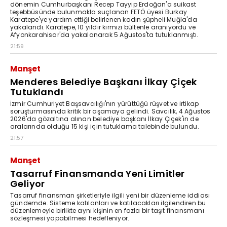
dönemin Cumhurbaşkanı Recep Tayyip Erdoğan'a suikast
teşebbüsünde bulunmakla suçlanan FETÖ üyesi Burkay
Karatepe'ye yardım ettiği belirlenen kadın şüpheli Muğla'da
yakalandı. Karatepe, 10 yıldır kırmızı bültenle aranıyordu ve
Afyonkarahisar'da yakalanarak 5 Ağustos'ta tutuklanmıştı.
21:59
Manşet
Menderes Belediye Başkanı İlkay Çiçek
Tutuklandı
İzmir Cumhuriyet Başsavcılığı'nın yürüttüğü rüşvet ve irtikap
soruşturmasında kritik bir aşamaya gelindi. Savcılık, 4 Ağustos
2026'da gözaltına alınan belediye başkanı İlkay Çiçek'in de
aralarında olduğu 15 kişi için tutuklama talebinde bulundu.
21:57
Manşet
Tasarruf Finansmanda Yeni Limitler
Geliyor
Tasarruf finansman şirketleriyle ilgili yeni bir düzenleme iddiası
gündemde. Sisteme katılanları ve katılacakları ilgilendiren bu
düzenlemeyle birlikte aynı kişinin en fazla bir taşıt finansmanı
sözleşmesi yapabilmesi hedefleniyor.