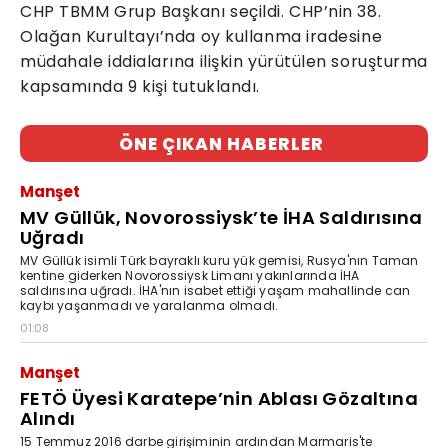
CHP TBMM Grup Başkanı seçildi. CHP’nin 38.
Olağan Kurultayı’nda oy kullanma iradesine
müdahale iddialarına ilişkin yürütülen soruşturma
kapsamında 9 kişi tutuklandı.
ÖNE ÇIKAN HABERLER
Manşet
MV Güllük, Novorossiysk’te İHA Saldırısına
Uğradı
MV Güllük isimli Türk bayraklı kuru yük gemisi, Rusya'nın Taman
kentine giderken Novorossiysk Limanı yakınlarında İHA
saldırısına uğradı. İHA'nın isabet ettiği yaşam mahallinde can
kaybı yaşanmadı ve yaralanma olmadı.
01:08
Manşet
FETÖ Üyesi Karatepe’nin Ablası Gözaltına
Alındı
15 Temmuz 2016 darbe girişiminin ardından Marmaris'te