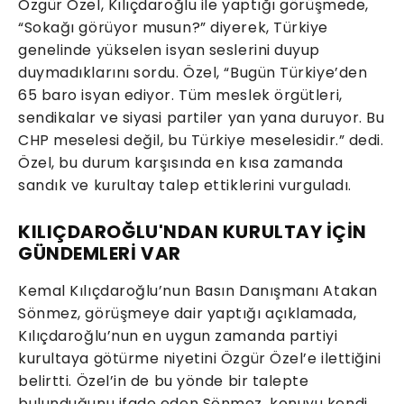
Özgür Özel, Kılıçdaroğlu ile yaptığı görüşmede,
“Sokağı görüyor musun?” diyerek, Türkiye
genelinde yükselen isyan seslerini duyup
duymadıklarını sordu. Özel, “Bugün Türkiye’den
65 baro isyan ediyor. Tüm meslek örgütleri,
sendikalar ve siyasi partiler yan yana duruyor. Bu
CHP meselesi değil, bu Türkiye meselesidir.” dedi.
Özel, bu durum karşısında en kısa zamanda
sandık ve kurultay talep ettiklerini vurguladı.
KILIÇDAROĞLU'NDAN KURULTAY İÇİN
GÜNDEMLERİ VAR
Kemal Kılıçdaroğlu’nun Basın Danışmanı Atakan
Sönmez, görüşmeye dair yaptığı açıklamada,
Kılıçdaroğlu’nun en uygun zamanda partiyi
kurultaya götürme niyetini Özgür Özel’e ilettiğini
belirtti. Özel’in de bu yönde bir talepte
bulunduğunu ifade eden Sönmez, konuyu kendi