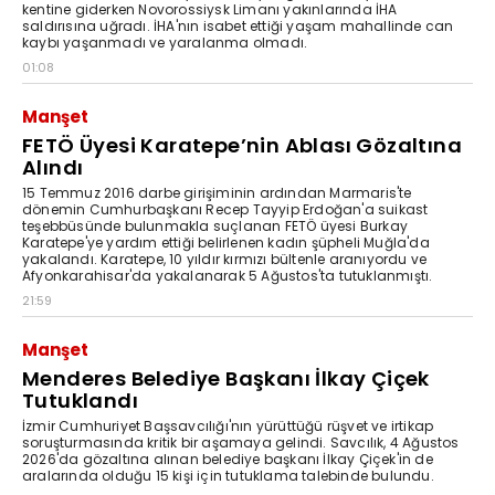
kentine giderken Novorossiysk Limanı yakınlarında İHA
saldırısına uğradı. İHA'nın isabet ettiği yaşam mahallinde can
kaybı yaşanmadı ve yaralanma olmadı.
01:08
Manşet
FETÖ Üyesi Karatepe’nin Ablası Gözaltına
Alındı
15 Temmuz 2016 darbe girişiminin ardından Marmaris'te
dönemin Cumhurbaşkanı Recep Tayyip Erdoğan'a suikast
teşebbüsünde bulunmakla suçlanan FETÖ üyesi Burkay
Karatepe'ye yardım ettiği belirlenen kadın şüpheli Muğla'da
yakalandı. Karatepe, 10 yıldır kırmızı bültenle aranıyordu ve
Afyonkarahisar'da yakalanarak 5 Ağustos'ta tutuklanmıştı.
21:59
Manşet
Menderes Belediye Başkanı İlkay Çiçek
Tutuklandı
İzmir Cumhuriyet Başsavcılığı'nın yürüttüğü rüşvet ve irtikap
soruşturmasında kritik bir aşamaya gelindi. Savcılık, 4 Ağustos
2026'da gözaltına alınan belediye başkanı İlkay Çiçek'in de
aralarında olduğu 15 kişi için tutuklama talebinde bulundu.