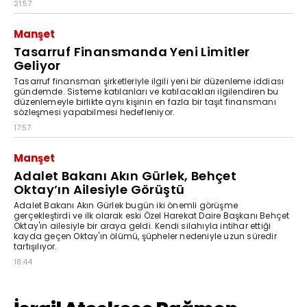
21:57
Manşet
Tasarruf Finansmanda Yeni Limitler
Geliyor
Tasarruf finansman şirketleriyle ilgili yeni bir düzenleme iddiası
gündemde. Sisteme katılanları ve katılacakları ilgilendiren bu
düzenlemeyle birlikte aynı kişinin en fazla bir taşıt finansmanı
sözleşmesi yapabilmesi hedefleniyor.
17:57
Manşet
Adalet Bakanı Akın Gürlek, Behçet
Oktay’ın Ailesiyle Görüştü
Adalet Bakanı Akın Gürlek bugün iki önemli görüşme
gerçekleştirdi ve ilk olarak eski Özel Harekat Daire Başkanı Behçet
Oktay'ın ailesiyle bir araya geldi. Kendi silahıyla intihar ettiği
kayda geçen Oktay'ın ölümü, şüpheler nedeniyle uzun süredir
tartışılıyor.
18:44