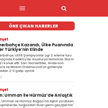
ÖNE ÇIKAN HABERLER
nşet
nerbahçe Kazandı, Ülke Puanında
er Türkiye’nin Elinde
erbahçe, UEFA Şampiyonlar Ligi 3. eleme turu
 maçında Kadıköy'de Avusturya temsilcisi Sturm
'ı konuk etti. Sarı-lacivertliler, Anderson
isca ve Mason Greenwood'un golleriyle
adan 2-0 galip ayrıldı.
03
nşet
an: Umman ile Hürmüz’de Anlaştık
n, Umman ile Hürmüz Boğazı'na ilişkin yürütülen
üşmelerde, boğazdan ticari gemi geçişlerinin