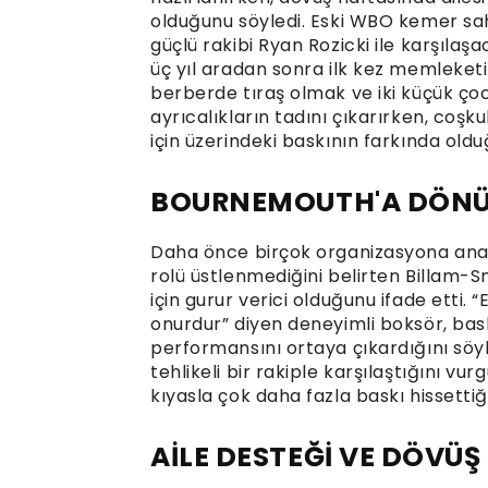
olduğunu söyledi. Eski WBO kemer sahi
güçlü rakibi Ryan Rozicki ile karşıl
üç yıl aradan sonra ilk kez memleketi
berberde tıraş olmak ve iki küçük ç
ayrıcalıkların tadını çıkarırken, coş
için üzerindeki baskının farkında olduğ
BOURNEMOUTH'A DÖNÜŞ
Daha önce birçok organizasyona ana 
rolü üstlenmediğini belirten Billam-S
için gurur verici olduğunu ifade etti
onurdur” diyen deneyimli boksör, bask
performansını ortaya çıkardığını söyl
tehlikeli bir rakiple karşılaştığını 
kıyasla çok daha fazla baskı hissetti
AİLE DESTEĞİ VE DÖVÜ