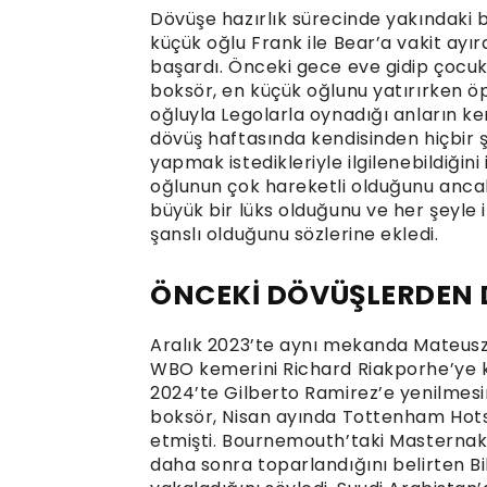
Dövüşe hazırlık sürecinde yakındaki bi
küçük oğlu Frank ile Bear’a vakit ayı
başardı. Önceki gece eve gidip çocu
boksör, en küçük oğlunu yatırırken 
oğluyla Legolarla oynadığı anların ken
dövüş haftasında kendisinden hiçbir
yapmak istedikleriyle ilgilenebildiğin
oğlunun çok hareketli olduğunu anca
büyük bir lüks olduğunu ve her şeyle i
şanslı olduğunu sözlerine ekledi.
ÖNCEKİ DÖVÜŞLERDEN D
Aralık 2023’te aynı mekanda Mateusz
WBO kemerini Richard Riakporhe’ye k
2024’te Gilberto Ramirez’e yenilmesi
boksör, Nisan ayında Tottenham Hot
etmişti. Bournemouth’taki Masternak m
daha sonra toparlandığını belirten Bil