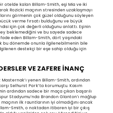
r otelde kalan Billam-Smith, eşi Mia ve iki
rarak Rozicki maçının stresinden uzaklaşmayı
klarını görmenin çok güzel olduğunu söyleyen
öpücük verme fırsatı bulduğunu ve büyük
disi için çok değerli olduğunu anlattı. Eşinin
 şey beklemediğini ve bu sayede sadece
i ifade eden Billam-Smith, dört yaşındaki
k bu dönemde onunla ilgilenebilmenin bile
lgilenen destekçi bir eşe sahip olduğu için
ERSLER VE ZAFERE İNANÇ
 Masternak’ı yenen Billam-Smith, ardından
arşı Selhurst Park’ta korumuştu. Kasım
nin ardından sadece bir maça çıkan başarılı
spur Stadyumu’nda Brandon Glanton’ı mağlup
açının ilk rauntlarının iyi olmadığını ancak
lam-Smith, o noktadan itibaren iyi bir çıkış