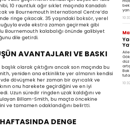
moto
bi, 10 rauntluk ağır sıklet maçında Kanadalı
bek
yan
aşacak ve Bournemouth International Centre’da
10:3
nde ringe çıkacak. 35 yaşındaki boksör, yerel
ocuğuyla evde ekstra zaman geçirmek gibi
kulu Bournemouth kalabalığı önünde galibiyet
Ma
unu dile getirdi.
Ya
Ya
ÜN AVANTAJLARI VE BASKI
Ail
Gök
düz
artı
başlık olarak çıktığını ancak son maçında bu
Bak
mith, yeniden ana etkinlikte yer almanın kendisi
tut
. “Evde dövüşmek her zaman bir ayrıcalık ve
10:3
ının onu harekete geçirdiğini ve en iyi
edi. Uzun süredir ringden uzak kaldığını ve
vurgulayan Billam-Smith, bu maçta öncekine
ğini ve tamamen odaklandığını belirtti.
Ş HAFTASINDA DENGE