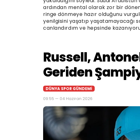
yakaladığını söyledi. Suudi Arabistan’
ardından mental olarak zor bir dönem
ringe dönmeye hazır olduğunu vurgulad
yenilgisini yaşatıp yaşatamayacağı s
canlandırdım ve hepsinde kazanıyorum