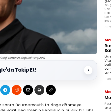
güv
olu
üze
Bak
tekn
ince
08:
Ma
Ru
Sal
Ukr
irdiği zamanın değerini vurguladı.
Vita
bali
sem
le'da Takip Et!
açık
11:39
Ma
Mot
Pet
adan sonra Bournemouth’ta ringe dönmeye
akar
yle vakit geçirmenin kendisi için büyük bir lüks