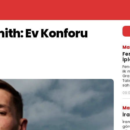
ith: Ev Konforu
Ma
Fe
İpl
Fen
ilk
Graz
Tal
sah
09:
Ma
İr
İra
gör