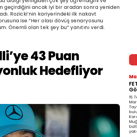
da aldığı yenilgiden çok şey öğrendiğini ve
 geçirdiğini ancak iyi bir aradan sonra yeniden
ı. Rozicki’nin kariyerindeki ilk nakavt
orusuna ise “Her olası dövüş senaryosunu
. Önemli olan tek şey bu” yanıtını verdi.