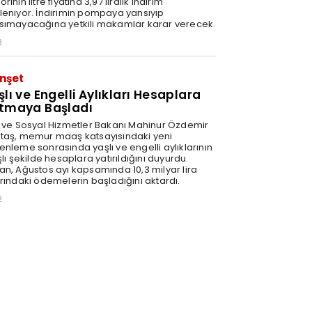
rinin litre fiyatına 3,97 liralık indirim
leniyor. İndirimin pompaya yansıyıp
sımayacağına yetkili makamlar karar verecek.
3
nşet
şlı ve Engelli Aylıkları Hesaplara
tmaya Başladı
e ve Sosyal Hizmetler Bakanı Mahinur Özdemir
taş, memur maaş katsayısındaki yeni
enleme sonrasında yaşlı ve engelli aylıklarının
şlı şekilde hesaplara yatırıldığını duyurdu.
an, Ağustos ayı kapsamında 10,3 milyar lira
arındaki ödemelerin başladığını aktardı.
2