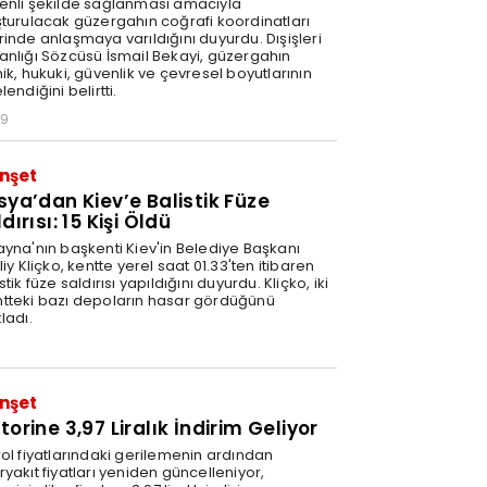
enli şekilde sağlanması amacıyla
şturulacak güzergahın coğrafi koordinatları
rinde anlaşmaya varıldığını duyurdu. Dışişleri
anlığı Sözcüsü İsmail Bekayi, güzergahın
ik, hukuki, güvenlik ve çevresel boyutlarının
lendiğini belirtti.
29
nşet
sya’dan Kiev’e Balistik Füze
dırısı: 15 Kişi Öldü
ayna'nın başkenti Kiev'in Belediye Başkanı
liy Kliçko, kentte yerel saat 01.33'ten itibaren
stik füze saldırısı yapıldığını duyurdu. Kliçko, iki
tteki bazı depoların hasar gördüğünü
ladı.
nşet
orine 3,97 Liralık İndirim Geliyor
rol fiyatlarındaki gerilemenin ardından
yakıt fiyatları yeniden güncelleniyor,