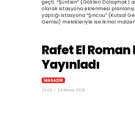
geçti. “Şüntien” (Gökleri Dolaşmak) 
olarak istasyona eklenmesi planlanıyo
yaptığı istasyona “Şıncou” (Kutsal G
Gemisi) mekikleriyle ise ikmal malzem