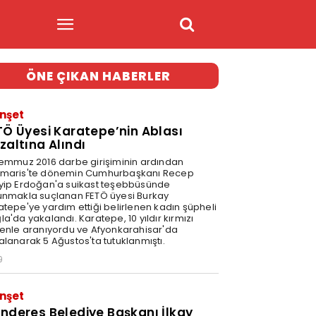
ÖNE ÇIKAN HABERLER
nşet
TÖ Üyesi Karatepe’nin Ablası
zaltına Alındı
Temmuz 2016 darbe girişiminin ardından
maris'te dönemin Cumhurbaşkanı Recep
yip Erdoğan'a suikast teşebbüsünde
unmakla suçlanan FETÖ üyesi Burkay
atepe'ye yardım ettiği belirlenen kadın şüpheli
a'da yakalandı. Karatepe, 10 yıldır kırmızı
tenle aranıyordu ve Afyonkarahisar'da
alanarak 5 Ağustos'ta tutuklanmıştı.
9
nşet
nderes Belediye Başkanı İlkay