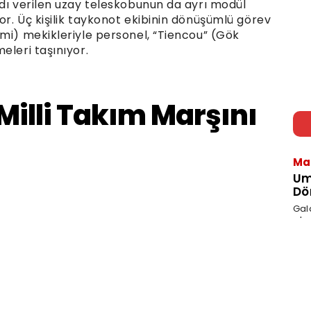
adı verilen uzay teleskobunun da ayrı modül
r. Üç kişilik taykonot ekibinin dönüşümlü görev
emi) mekikleriyle personel, “Tiencou” (Gök
eleri taşınıyor.