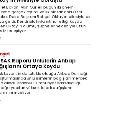
tay’ın Ailesiyle Görüştü
let Bakanı Akın Gürlek bugün iki önemli
üşme gerçekleştirdi ve ilk olarak eski Özel
ekat Daire Başkanı Behçet Oktay'ın ailesiyle bir
a geldi. Kendi silahıyla intihar ettiği kayda
en Oktay'ın ölümü, şüpheler nedeniyle uzun
dir tartışılıyor.
4
nşet
SAK Raporu Ünlülerin Ahbap
ğışlarını Ortaya Koydu
uk Levent'in de tutuklu olduğu Ahbap Derneği
uşturmasında ünlü isimlerin bağışları mercek
na alındı. İstanbul Cumhuriyet Başsavcılığı,
neğe yapılan yüksek tutarlı bağışların
anımını inceliyor.
6