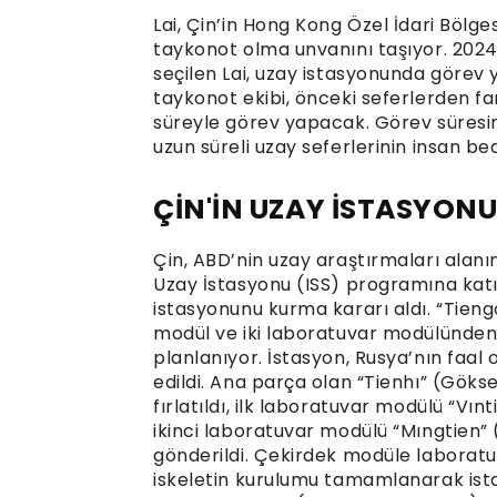
Lai, Çin’in Hong Kong Özel İdari Bölge
taykonot olma unvanını taşıyor. 2024’
seçilen Lai, uzay istasyonunda görev
taykonot ekibi, önceki seferlerden far
süreyle görev yapacak. Görev süresinc
uzun süreli uzay seferlerinin insan bed
ÇİN'İN UZAY İSTASYON
Çin, ABD’nin uzay araştırmaları alanın
Uzay İstasyonu (ISS) programına katı
istasyonunu kurma kararı aldı. “Tieng
modül ve iki laboratuvar modülünden 
planlanıyor. İstasyon, Rusya’nın faal
edildi. Ana parça olan “Tienhı” (Gök
fırlatıldı, ilk laboratuvar modülü “V
ikinci laboratuvar modülü “Mıngtien”
gönderildi. Çekirdek modüle laboratu
iskeletin kurulumu tamamlanarak ist