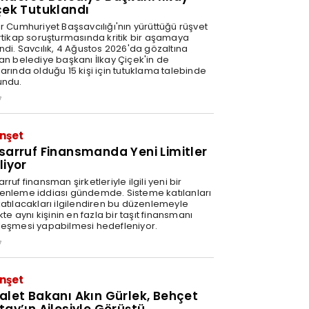
çek Tutuklandı
ir Cumhuriyet Başsavcılığı'nın yürüttüğü rüşvet
irtikap soruşturmasında kritik bir aşamaya
ndi. Savcılık, 4 Ağustos 2026'da gözaltına
nan belediye başkanı İlkay Çiçek'in de
arında olduğu 15 kişi için tutuklama talebinde
undu.
7
nşet
sarruf Finansmanda Yeni Limitler
liyor
rruf finansman şirketleriyle ilgili yeni bir
enleme iddiası gündemde. Sisteme katılanları
katılacakları ilgilendiren bu düzenlemeyle
ikte aynı kişinin en fazla bir taşıt finansmanı
leşmesi yapabilmesi hedefleniyor.
7
nşet
alet Bakanı Akın Gürlek, Behçet