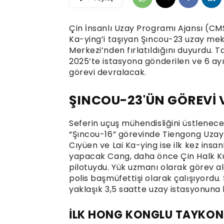
Çin İnsanlı Uzay Programı Ajansı (CM
Ka-ying’i taşıyan Şıncou-23 uzay mek
Merkezi’nden fırlatıldığını duyurdu. T
2025’te istasyona gönderilen ve 6 ay
görevi devralacak.
ŞINCOU-23'ÜN GÖREVİ 
Seferin uçuş mühendisliğini üstlenec
“Şıncou-16” görevinde Tiengong Uzay
Cıyüen ve Lai Ka-ying ise ilk kez insa
yapacak Cang, daha önce Çin Halk Ku
pilotuydu. Yük uzmanı olarak görev 
polis başmüfettişi olarak çalışıyordu
yaklaşık 3,5 saatte uzay istasyonuna
İLK HONG KONGLU TAYKO