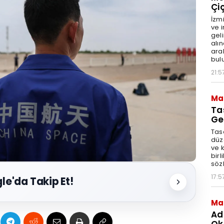
Çi
İzm
ve 
geli
alı
aral
bul
21:5
Ma
Ta
Ge
Tasa
düz
ve 
birl
söz
17:5
le'da Takip Et!
Ma
Ad