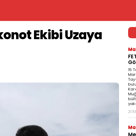
konot Ekibi Uzaya
Ma
FE
Gö
15 
Mar
Tay
bul
Kar
Muğl
bül
yak
21:5
Ma
Me