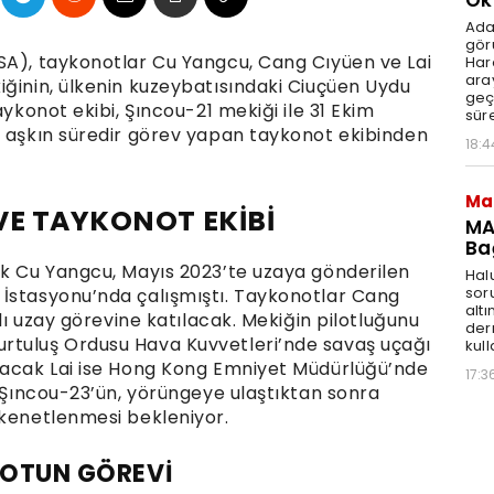
Ok
Ada
gör
SA), taykonotlar Cu Yangcu, Cang Cıyüen ve Lai
Har
aray
iğinin, ülkenin kuzeybatısındaki Ciuçüen Uydu
geç
aykonot ekibi, Şıncou-21 mekiği ile 31 Ekim
süre
ı aşkın süredir görev yapan taykonot ekibinden
18:4
Ma
VE TAYKONOT EKİBİ
MA
Ba
ek Cu Yangcu, Mayıs 2023’te uzaya gönderilen
Hal
sor
 İstasyonu’nda çalışmıştı. Taykonotlar Cang
altı
nlı uzay görevine katılacak. Mekiğin pilotluğunu
der
rtuluş Ordusu Hava Kuvvetleri’nde savaş uçağı
kull
alacak Lai ise Hong Kong Emniyet Müdürlüğü’nde
17:3
. Şıncou-23’ün, yörüngeye ulaştıktan sonra
 kenetlenmesi bekleniyor.
NOTUN GÖREVİ