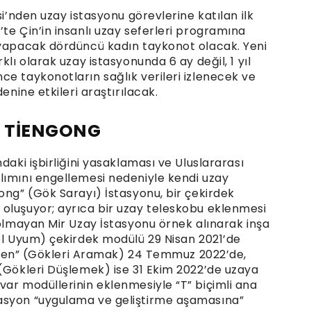
si’nden uzay istasyonu görevlerine katılan ilk
te Çin’in insanlı uzay seferleri programına
 yapacak dördüncü kadın taykonot olacak. Yeni
klı olarak uzay istasyonunda 6 ay değil, 1 yıl
e taykonotların sağlık verileri izlenecek ve
enine etkileri araştırılacak.
U TİENGONG
daki işbirliğini yasaklaması ve Uluslararası
lımını engellemesi nedeniyle kendi uzay
ong” (Gök Sarayı) İstasyonu, bir çekirdek
oluşuyor; ayrıca bir uzay teleskobu eklenmesi
 olmayan Mir Uzay İstasyonu örnek alınarak inşa
sel Uyum) çekirdek modülü 29 Nisan 2021’de
ıntien” (Gökleri Aramak) 24 Temmuz 2022’de,
 (Gökleri Düşlemek) ise 31 Ekim 2022’de uzaya
var modüllerinin eklenmesiyle “T” biçimli ana
asyon “uygulama ve geliştirme aşamasına”