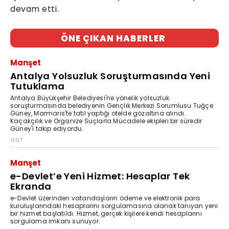
devam etti.
ÖNE ÇIKAN HABERLER
Manşet
Antalya Yolsuzluk Soruşturmasında Yeni
Tutuklama
Antalya Büyükşehir Belediyesi'ne yönelik yolsuzluk
soruşturmasında belediyenin Gençlik Merkezi Sorumlusu Tuğçe
Güney, Marmaris'te tatil yaptığı otelde gözaltına alındı.
Kaçakçılık ve Organize Suçlarla Mücadele ekipleri bir süredir
Güney'i takip ediyordu.
11:07
Manşet
e-Devlet’e Yeni Hizmet: Hesaplar Tek
Ekranda
e-Devlet üzerinden vatandaşların ödeme ve elektronik para
kuruluşlarındaki hesaplarını sorgulamasına olanak tanıyan yeni
bir hizmet başlatıldı. Hizmet, gerçek kişilere kendi hesaplarını
sorgulama imkanı sunuyor.