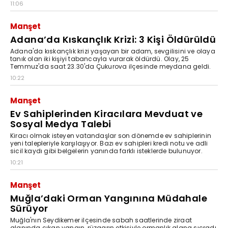
11:06
Manşet
Adana’da Kıskançlık Krizi: 3 Kişi Öldürüldü
Adana'da kıskançlık krizi yaşayan bir adam, sevgilisini ve olaya
tanık olan iki kişiyi tabancayla vurarak öldürdü. Olay, 25
Temmuz'da saat 23.30'da Çukurova ilçesinde meydana geldi.
10:22
Manşet
Ev Sahiplerinden Kiracılara Mevduat ve
Sosyal Medya Talebi
Kiracı olmak isteyen vatandaşlar son dönemde ev sahiplerinin
yeni talepleriyle karşılaşıyor. Bazı ev sahipleri kredi notu ve adli
sicil kaydı gibi belgelerin yanında farklı isteklerde bulunuyor.
10:21
Manşet
Muğla’daki Orman Yangınına Müdahale
Sürüyor
Muğla'nın Seydikemer ilçesinde sabah saatlerinde ziraat
alanında çıkan yangın, rüzgarın etkisiyle ormanlık alana sıçradı.