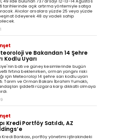
İ, 49 ilde bulunan 737 arsayı 12-13-14 Ağustos
6 tarihlerinde açık artırma yöntemiyle satışa
aracak. Alıcılar arsalara yüzde 25 veya yüzde
peşinat ödeyerek 48 ay vadeli sahip
bilecek.
1
nşet
teoroloji ve Bakandan 14 Şehre
rı Kodlu Uyarı
kiye'nin batı ve güney kesimlerinde bugün
etli fırtına beklenirken, orman yangını riski
ığı için Meteoroloji 14 şehre sarı kodlu uyarı
tı. Tarım ve Orman Bakanı İbrahim Yumaklı,
andaşları şiddetli rüzgara karşı dikkatli olmaya
rdı.
59
nşet
ı Kredi Portföy Satıldı, AZ
ldings’e
 Kredi Bankası, portföy yönetimi iştirakindeki