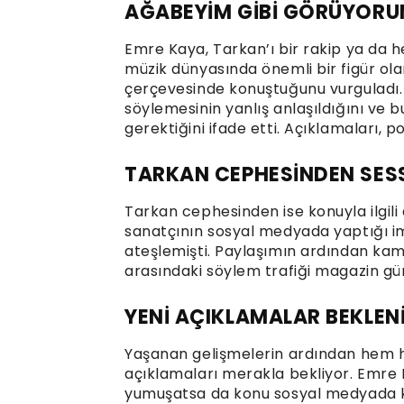
AĞABEYİM GİBİ GÖRÜYOR
Emre Kaya, Tarkan’ı bir rakip ya da he
müzik dünyasında önemli bir figür ol
çerçevesinde konuştuğunu vurguladı. 
söylemesinin yanlış anlaşıldığını ve b
gerektiğini ifade etti. Açıklamaları, 
TARKAN CEPHESİNDEN SESS
Tarkan cephesinden ise konuyla ilgil
sanatçının sosyal medyada yaptığı ima
ateşlemişti. Paylaşımın ardından kamu
arasındaki söylem trafiği magazin gü
YENİ AÇIKLAMALAR BEKLEN
Yaşanan gelişmelerin ardından hem h
açıklamaları merakla bekliyor. Emre K
yumuşatsa da konu sosyal medyada 