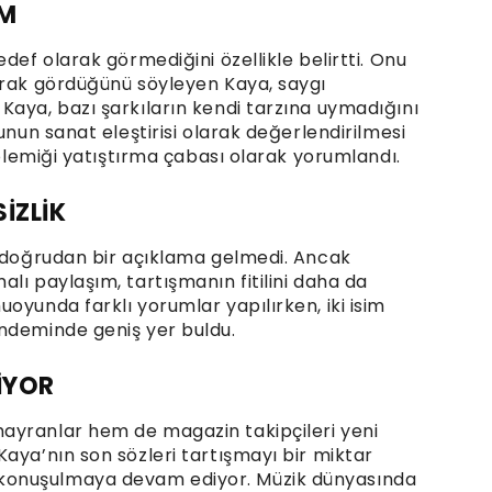
UM
def olarak görmediğini özellikle belirtti. Onu
arak gördüğünü söyleyen Kaya, saygı
Kaya, bazı şarkıların kendi tarzına uymadığını
unun sanat eleştirisi olarak değerlendirilmesi
polemiği yatıştırma çabası olarak yorumlandı.
İZLİK
i doğrudan bir açıklama gelmedi. Ancak
lı paylaşım, tartışmanın fitilini daha da
oyunda farklı yorumlar yapılırken, iki isim
ndeminde geniş yer buldu.
İYOR
ayranlar hem de magazin takipçileri yeni
aya’nın son sözleri tartışmayı bir miktar
konuşulmaya devam ediyor. Müzik dünyasında