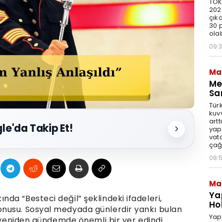
TOK
202
çık
30 
ola
09:3
Ma
Me
Sa
Tür
kuvv
artt
le'da Takip Et!
yap
vat
çağı
08:
Ma
Yap
da “Besteci değil” şeklindeki ifadeleri,
Ho
nusu. Sosyal medyada günlerdir yankı bulan
Yapı
e yeniden gündemde önemli bir yer edindi.