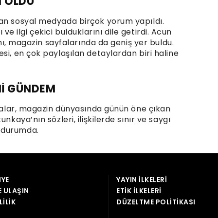
YE
YAYIN İLKELERI
E ULAŞIN
ETIK İLKELERI
LILIK
DÜZELTME POLITIKASI