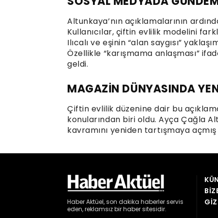
KÜN
BIZ
GIZ
Haber
Aktüel,
son dakika haberler
servis
eden, reklamsız bir haber sitesidir.