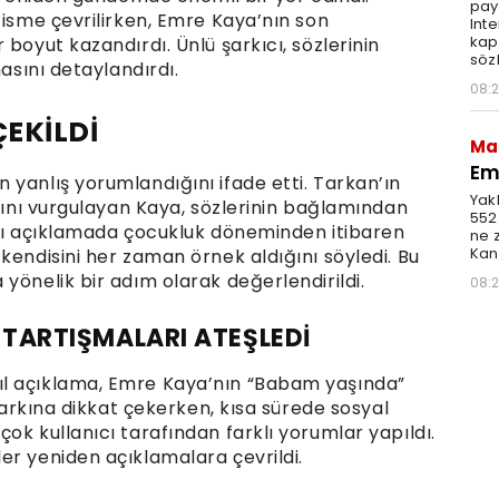
pay
 isme çevrilirken, Emre Kaya’nın son
Inte
kap
boyut kazandırdı. Ünlü şarkıcı, sözlerinin
söz
masını detaylandırdı.
08:
ÇEKİLDİ
Ma
Em
yanlış yorumlandığını ifade etti. Tarkan’ın
Yak
ığını vurgulayan Kaya, sözlerinin bağlamından
552
tığı açıklamada çocukluk döneminden itibaren
ne 
Kan
kendisini her zaman örnek aldığını söyledi. Bu
yönelik bir adım olarak değerlendirildi.
08:
 TARTIŞMALARI ATEŞLEDİ
ıl açıklama, Emre Kaya’nın “Babam yaşında”
 farkına dikkat çekerken, kısa sürede sosyal
ok kullanıcı tarafından farklı yorumlar yapıldı.
er yeniden açıklamalara çevrildi.