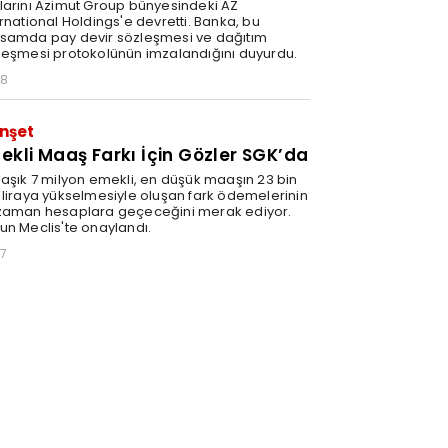
larını Azimut Group bünyesindeki AZ
rnational Holdings'e devretti. Banka, bu
samda pay devir sözleşmesi ve dağıtım
leşmesi protokolünün imzalandığını duyurdu.
28
nşet
ekli Maaş Farkı İçin Gözler SGK’da
laşık 7 milyon emekli, en düşük maaşın 23 bin
 liraya yükselmesiyle oluşan fark ödemelerinin
zaman hesaplara geçeceğini merak ediyor.
un Meclis'te onaylandı.
27