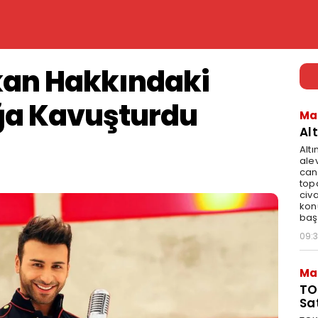
kan Hakkındaki
ığa Kavuşturdu
Ma
Al
Alt
alev
can
top
civ
konu
baş
09:
Ma
TO
Sa