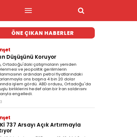
ÖNE ÇIKAN HABERLER
nşet
tın Düşüşünü Koruyor
ın, Ortadoğu'daki çatışmaların yeniden
lenmesi ve jeopolitik gerilimlerin
lanmasının ardından petrol fiyatlarındaki
arlanmayla ons başına 4 bin 20 dolar
arında işlem gördü. ABD ordusu, Ortadoğu'da
şlu birliklerini hedef alan bir İran saldırısını
arıyla engelledi.
33
nşet
Kİ 737 Arsayı Açık Artırmayla
tıyor