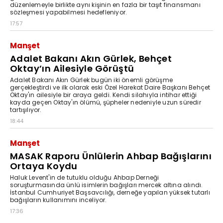
düzenlemeyle birlikte aynı kişinin en fazla bir taşıt finansmanı
sözleşmesi yapabilmesi hedefleniyor.
17:57
Manşet
Adalet Bakanı Akın Gürlek, Behçet
Oktay’ın Ailesiyle Görüştü
Adalet Bakanı Akın Gürlek bugün iki önemli görüşme
gerçekleştirdi ve ilk olarak eski Özel Harekat Daire Başkanı Behçet
Oktay'ın ailesiyle bir araya geldi. Kendi silahıyla intihar ettiği
kayda geçen Oktay'ın ölümü, şüpheler nedeniyle uzun süredir
tartışılıyor.
18:44
Manşet
MASAK Raporu Ünlülerin Ahbap Bağışlarını
Ortaya Koydu
Haluk Levent'in de tutuklu olduğu Ahbap Derneği
soruşturmasında ünlü isimlerin bağışları mercek altına alındı.
İstanbul Cumhuriyet Başsavcılığı, derneğe yapılan yüksek tutarlı
bağışların kullanımını inceliyor.
17:36