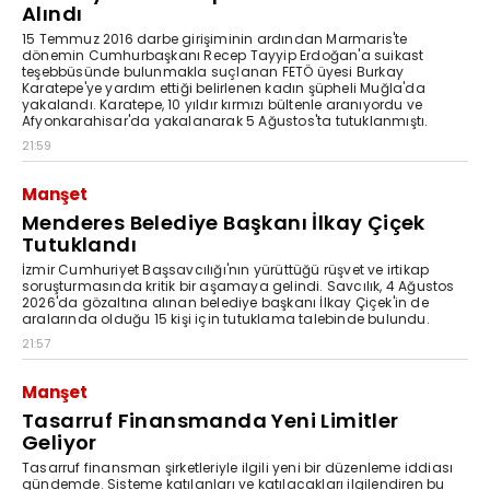
Alındı
15 Temmuz 2016 darbe girişiminin ardından Marmaris'te
dönemin Cumhurbaşkanı Recep Tayyip Erdoğan'a suikast
teşebbüsünde bulunmakla suçlanan FETÖ üyesi Burkay
Karatepe'ye yardım ettiği belirlenen kadın şüpheli Muğla'da
yakalandı. Karatepe, 10 yıldır kırmızı bültenle aranıyordu ve
Afyonkarahisar'da yakalanarak 5 Ağustos'ta tutuklanmıştı.
21:59
Manşet
Menderes Belediye Başkanı İlkay Çiçek
Tutuklandı
İzmir Cumhuriyet Başsavcılığı'nın yürüttüğü rüşvet ve irtikap
soruşturmasında kritik bir aşamaya gelindi. Savcılık, 4 Ağustos
2026'da gözaltına alınan belediye başkanı İlkay Çiçek'in de
aralarında olduğu 15 kişi için tutuklama talebinde bulundu.
21:57
Manşet
Tasarruf Finansmanda Yeni Limitler
Geliyor
Tasarruf finansman şirketleriyle ilgili yeni bir düzenleme iddiası
gündemde. Sisteme katılanları ve katılacakları ilgilendiren bu