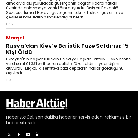
Haber
Aktüel,
son dakika haberler
servis eden, reklamsız bir
haber sitesidir.