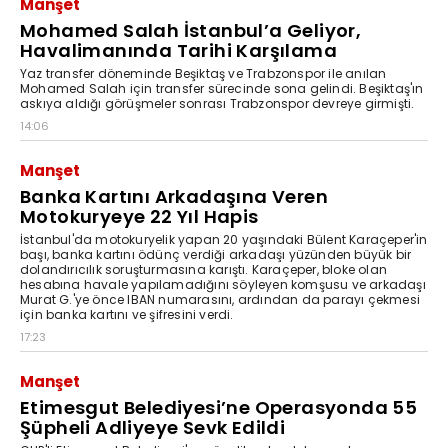
Manşet
Mohamed Salah İstanbul’a Geliyor,
Havalimanında Tarihi Karşılama
Yaz transfer döneminde Beşiktaş ve Trabzonspor ile anılan
Mohamed Salah için transfer sürecinde sona gelindi. Beşiktaş'ın
askıya aldığı görüşmeler sonrası Trabzonspor devreye girmişti.
14:06
Manşet
Banka Kartını Arkadaşına Veren
Motokuryeye 22 Yıl Hapis
İstanbul'da motokuryelik yapan 20 yaşındaki Bülent Karaçeper'in
başı, banka kartını ödünç verdiği arkadaşı yüzünden büyük bir
dolandırıcılık soruşturmasına karıştı. Karaçeper, bloke olan
hesabına havale yapılamadığını söyleyen komşusu ve arkadaşı
Murat G.'ye önce IBAN numarasını, ardından da parayı çekmesi
için banka kartını ve şifresini verdi.
17:23
Manşet
Etimesgut Belediyesi’ne Operasyonda 55
Şüpheli Adliyeye Sevk Edildi