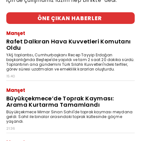
için de çalışmamız lazım hep birlikte” dedi.
ÖNE ÇIKAN HABERLER
Manşet
Rafet Dalkıran Hava Kuvvetleri Komutanı
Oldu
YAŞ toplantısı, Cumhurbaşkanı Recep Tayyip Erdoğan
başkanlığında Beştepe'de yapıldı ve tam 2 saat 20 dakika sürdü.
Toplantının ana gündemini Türk Silahlı Kuvvetleri'ndeki terfiler,
görev süresi uzatmaları ve emeklilik kararları oluşturdu.
15:40
Manşet
Büyükçekmece’de Toprak Kayması:
Arama Kurtarma Tamamlandı
Büyükçekmece Mimar Sinan Sahil'de toprak kayması meydana
geldi. Sahil ile binalar arasındaki toprak kütlesinde göçme
yaşandı.
21:36