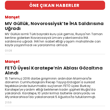
ÖNE ÇIKAN HABERLER
Manşet
MV Güllük, Novorossiysk’te İHA Saldırısına
Uğradı
MV Güllük isimli Türk bayraklı kuru yük gemisi, Rusya'nın Taman
kentine giderken Novorossiysk Limanı yakınlarında İHA
saldırısına uğradı. İHA'nın isabet ettiği yaşam mahallinde can
kaybı yaşanmadı ve yaralanma olmadı.
01:08
Manşet
FETÖ Üyesi Karatepe’nin Ablası Gözaltına
Alındı
15 Temmuz 2016 darbe girişiminin ardından Marmaris'te
dönemin Cumhurbaşkanı Recep Tayyip Erdoğan'a suikast
teşebbüsünde bulunmakla suçlanan FETÖ üyesi Burkay
Karatepe'ye yardım ettiği belirlenen kadın şüpheli Muğla'da
yakalandı. Karatepe, 10 yıldır kırmızı bültenle aranıyordu ve
Afyonkarahisar'da yakalanarak 5 Ağustos'ta tutuklanmıştı.
21:59