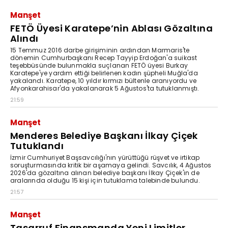
Manşet
FETÖ Üyesi Karatepe’nin Ablası Gözaltına
Alındı
15 Temmuz 2016 darbe girişiminin ardından Marmaris'te
dönemin Cumhurbaşkanı Recep Tayyip Erdoğan'a suikast
teşebbüsünde bulunmakla suçlanan FETÖ üyesi Burkay
Karatepe'ye yardım ettiği belirlenen kadın şüpheli Muğla'da
yakalandı. Karatepe, 10 yıldır kırmızı bültenle aranıyordu ve
Afyonkarahisar'da yakalanarak 5 Ağustos'ta tutuklanmıştı.
21:59
Manşet
Menderes Belediye Başkanı İlkay Çiçek
Tutuklandı
İzmir Cumhuriyet Başsavcılığı'nın yürüttüğü rüşvet ve irtikap
soruşturmasında kritik bir aşamaya gelindi. Savcılık, 4 Ağustos
2026'da gözaltına alınan belediye başkanı İlkay Çiçek'in de
aralarında olduğu 15 kişi için tutuklama talebinde bulundu.
21:57
Manşet
Tasarruf Finansmanda Yeni Limitler