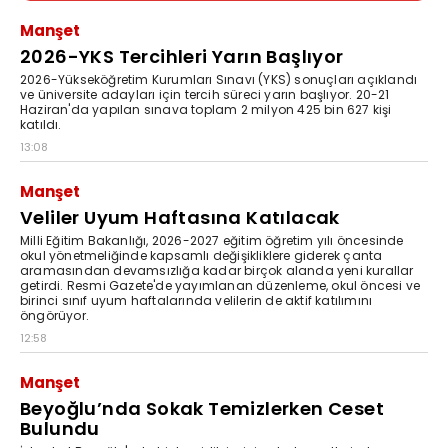
Manşet
2026-YKS Tercihleri Yarın Başlıyor
2026-Yükseköğretim Kurumları Sınavı (YKS) sonuçları açıklandı
ve üniversite adayları için tercih süreci yarın başlıyor. 20-21
Haziran'da yapılan sınava toplam 2 milyon 425 bin 627 kişi
katıldı.
13:08
Manşet
Veliler Uyum Haftasına Katılacak
Milli Eğitim Bakanlığı, 2026-2027 eğitim öğretim yılı öncesinde
okul yönetmeliğinde kapsamlı değişikliklere giderek çanta
aramasından devamsızlığa kadar birçok alanda yeni kurallar
getirdi. Resmi Gazete'de yayımlanan düzenleme, okul öncesi ve
birinci sınıf uyum haftalarında velilerin de aktif katılımını
öngörüyor.
12:58
Manşet
Beyoğlu’nda Sokak Temizlerken Ceset
Bulundu