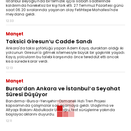
İstanbul Beyoğlu'nda bir temizlik işçisi sabah saatlerinde
kaldırımda hareketsiz bir kişi fark etti. 27 Temmuz Pazartesi günü
saat 06.20 sıralarında yaşanan olay Fetihtepe Mahallesi'nde
meydana geldi.
12:33
Manşet
Taksici Giresun’u Cadde Sandı
Ankara'da taksi şoförlüğü yapan Adem Kaya, duraktan aldığı iki
yolcunun Giresun'a gitmek istemesiyle büyük bir şaşkınlık yaşadı.
Kaya, yolcuların bu talebi karşısında önce tereddüt etti ancak
kısa sürede karar verdi.
12:13
Manşet
Bursa’dan Ankara ve İstanbul’a Seyahat
Süresi Düşüyor
Bandırma–Bursa–Yenişehir–Osmaneli Hızlı Tren Projesi
kapsamında çalışmalar son aşamaya geldi. Ulaştırma ve
Altyapı Bakanı Abdulkadir Uraloğlu, test sürüşlerine yakında
başlayacaklarını duyurdu.
12:11