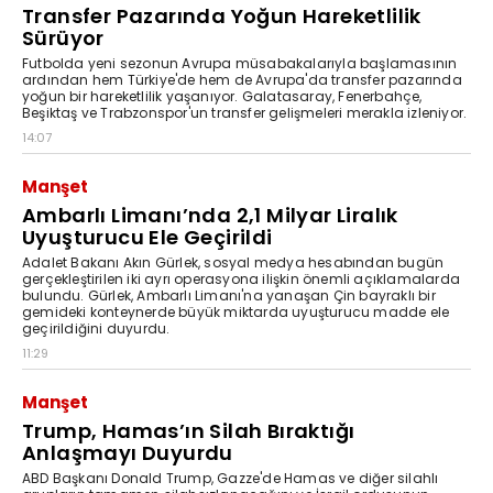
Transfer Pazarında Yoğun Hareketlilik
Sürüyor
Futbolda yeni sezonun Avrupa müsabakalarıyla başlamasının
ardından hem Türkiye'de hem de Avrupa'da transfer pazarında
yoğun bir hareketlilik yaşanıyor. Galatasaray, Fenerbahçe,
Beşiktaş ve Trabzonspor'un transfer gelişmeleri merakla izleniyor.
14:07
Manşet
Ambarlı Limanı’nda 2,1 Milyar Liralık
Uyuşturucu Ele Geçirildi
Adalet Bakanı Akın Gürlek, sosyal medya hesabından bugün
gerçekleştirilen iki ayrı operasyona ilişkin önemli açıklamalarda
bulundu. Gürlek, Ambarlı Limanı'na yanaşan Çin bayraklı bir
gemideki konteynerde büyük miktarda uyuşturucu madde ele
geçirildiğini duyurdu.
11:29
Manşet
Trump, Hamas’ın Silah Bıraktığı
Anlaşmayı Duyurdu
ABD Başkanı Donald Trump, Gazze'de Hamas ve diğer silahlı