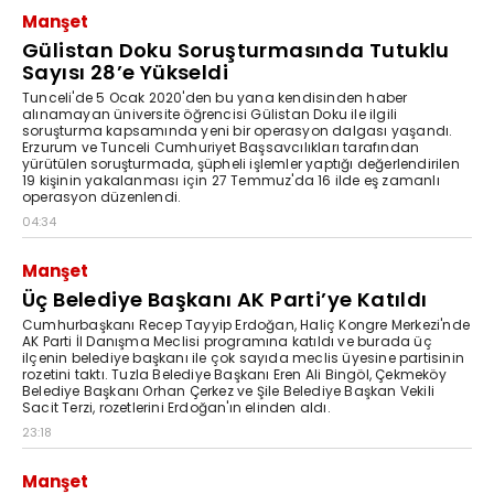
Manşet
Gülistan Doku Soruşturmasında Tutuklu
Sayısı 28’e Yükseldi
Tunceli'de 5 Ocak 2020'den bu yana kendisinden haber
alınamayan üniversite öğrencisi Gülistan Doku ile ilgili
soruşturma kapsamında yeni bir operasyon dalgası yaşandı.
Erzurum ve Tunceli Cumhuriyet Başsavcılıkları tarafından
yürütülen soruşturmada, şüpheli işlemler yaptığı değerlendirilen
19 kişinin yakalanması için 27 Temmuz'da 16 ilde eş zamanlı
operasyon düzenlendi.
04:34
Manşet
Üç Belediye Başkanı AK Parti’ye Katıldı
Cumhurbaşkanı Recep Tayyip Erdoğan, Haliç Kongre Merkezi'nde
AK Parti İl Danışma Meclisi programına katıldı ve burada üç
ilçenin belediye başkanı ile çok sayıda meclis üyesine partisinin
rozetini taktı. Tuzla Belediye Başkanı Eren Ali Bingöl, Çekmeköy
Belediye Başkanı Orhan Çerkez ve Şile Belediye Başkan Vekili
Sacit Terzi, rozetlerini Erdoğan'ın elinden aldı.
23:18
Manşet