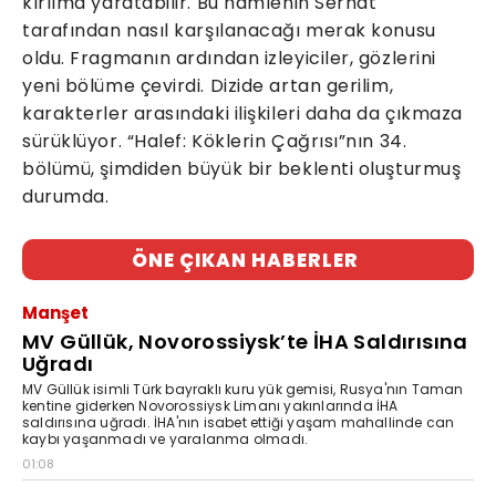
kırılma yaratabilir. Bu hamlenin Serhat
tarafından nasıl karşılanacağı merak konusu
oldu. Fragmanın ardından izleyiciler, gözlerini
yeni bölüme çevirdi. Dizide artan gerilim,
karakterler arasındaki ilişkileri daha da çıkmaza
sürüklüyor. “Halef: Köklerin Çağrısı”nın 34.
bölümü, şimdiden büyük bir beklenti oluşturmuş
durumda.
ÖNE ÇIKAN HABERLER
Manşet
MV Güllük, Novorossiysk’te İHA Saldırısına
Uğradı
MV Güllük isimli Türk bayraklı kuru yük gemisi, Rusya'nın Taman
kentine giderken Novorossiysk Limanı yakınlarında İHA
saldırısına uğradı. İHA'nın isabet ettiği yaşam mahallinde can
kaybı yaşanmadı ve yaralanma olmadı.
01:08