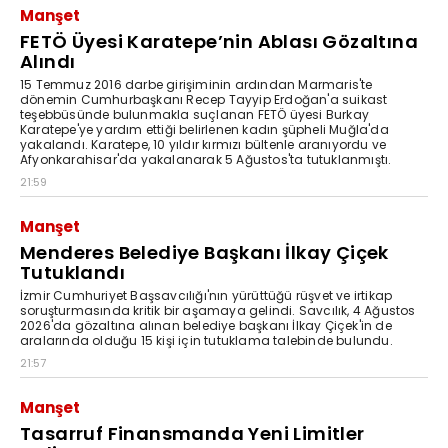
Manşet
FETÖ Üyesi Karatepe’nin Ablası Gözaltına
Alındı
15 Temmuz 2016 darbe girişiminin ardından Marmaris'te
dönemin Cumhurbaşkanı Recep Tayyip Erdoğan'a suikast
teşebbüsünde bulunmakla suçlanan FETÖ üyesi Burkay
Karatepe'ye yardım ettiği belirlenen kadın şüpheli Muğla'da
yakalandı. Karatepe, 10 yıldır kırmızı bültenle aranıyordu ve
Afyonkarahisar'da yakalanarak 5 Ağustos'ta tutuklanmıştı.
21:59
Manşet
Menderes Belediye Başkanı İlkay Çiçek
Tutuklandı
İzmir Cumhuriyet Başsavcılığı'nın yürüttüğü rüşvet ve irtikap
soruşturmasında kritik bir aşamaya gelindi. Savcılık, 4 Ağustos
2026'da gözaltına alınan belediye başkanı İlkay Çiçek'in de
aralarında olduğu 15 kişi için tutuklama talebinde bulundu.
21:57
Manşet
Tasarruf Finansmanda Yeni Limitler