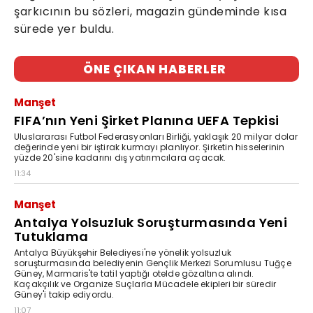
şarkıcının bu sözleri, magazin gündeminde kısa
sürede yer buldu.
ÖNE ÇIKAN HABERLER
Manşet
FIFA’nın Yeni Şirket Planına UEFA Tepkisi
Uluslararası Futbol Federasyonları Birliği, yaklaşık 20 milyar dolar
değerinde yeni bir iştirak kurmayı planlıyor. Şirketin hisselerinin
yüzde 20'sine kadarını dış yatırımcılara açacak.
11:34
Manşet
Antalya Yolsuzluk Soruşturmasında Yeni
Tutuklama
Antalya Büyükşehir Belediyesi'ne yönelik yolsuzluk
soruşturmasında belediyenin Gençlik Merkezi Sorumlusu Tuğçe
Güney, Marmaris'te tatil yaptığı otelde gözaltına alındı.
Kaçakçılık ve Organize Suçlarla Mücadele ekipleri bir süredir
Güney'i takip ediyordu.
11:07