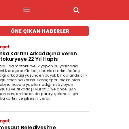
ÖNE ÇIKAN HABERLER
nşet
nka Kartını Arkadaşına Veren
tokuryeye 22 Yıl Hapis
anbul'da motokuryelik yapan 20 yaşındaki
ent Karaçeper'in başı, banka kartını ödünç
diği arkadaşı yüzünden büyük bir dolandırıcılık
uşturmasına karıştı. Karaçeper, bloke olan
abına havale yapılamadığını söyleyen
şusu ve arkadaşı Murat G.'ye önce IBAN
arasını, ardından da parayı çekmesi için
a kartını ve şifresini verdi.
3
nşet
imesgut Belediyesi’ne