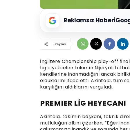
Reklamsız Haberi
Goog
Paylaş
İngiltere Championship play-off fina
Lig’e yükselen takımın Nijeryalı futb
kendilerine inanmadığını ancak birlik
olduklarını ifade etti. Akintola, tüm
karşılığını aldıklarını vurguladı.
PREMIER LİG HEYECANI
Akintola, takımın başkanı, teknik dir
mutluluğun altını çizerken, “Eğer inan
çalışmamıza inandık ve sonunda her ş