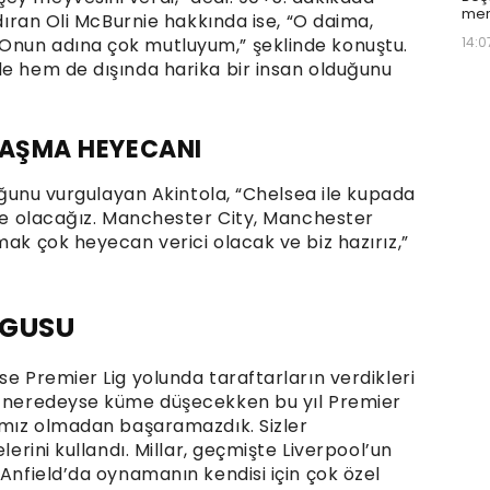
mer
ndıran Oli McBurnie hakkında ise, “O daima,
14:0
Onun adına çok mutluyum,” şeklinde konuştu.
de hem de dışında harika bir insan olduğunu
LAŞMA HEYECANI
duğunu vurgulayan Akintola, “Chelsea ile kupada
gde olacağız. Manchester City, Manchester
mak çok heyecan verici olacak ve biz hazırız,”
RGUSU
se Premier Lig yolunda taraftarların verdikleri
ıl neredeyse küme düşecekken bu yıl Premier
rımız olmadan başaramazdık. Sizler
lerini kullandı. Millar, geçmişte Liverpool’un
 Anfield’da oynamanın kendisi için çok özel