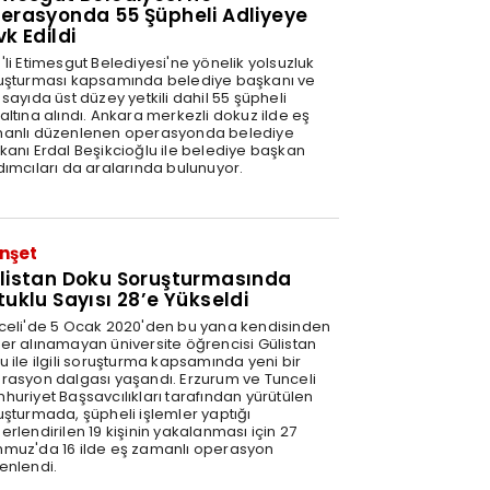
erasyonda 55 Şüpheli Adliyeye
vk Edildi
'li Etimesgut Belediyesi'ne yönelik yolsuzluk
uşturması kapsamında belediye başkanı ve
sayıda üst düzey yetkili dahil 55 şüpheli
altına alındı. Ankara merkezli dokuz ilde eş
anlı düzenlenen operasyonda belediye
kanı Erdal Beşikcioğlu ile belediye başkan
dımcıları da aralarında bulunuyor.
nşet
listan Doku Soruşturmasında
tuklu Sayısı 28’e Yükseldi
celi'de 5 Ocak 2020'den bu yana kendisinden
er alınamayan üniversite öğrencisi Gülistan
u ile ilgili soruşturma kapsamında yeni bir
rasyon dalgası yaşandı. Erzurum ve Tunceli
huriyet Başsavcılıkları tarafından yürütülen
uşturmada, şüpheli işlemler yaptığı
rlendirilen 19 kişinin yakalanması için 27
muz'da 16 ilde eş zamanlı operasyon
enlendi.