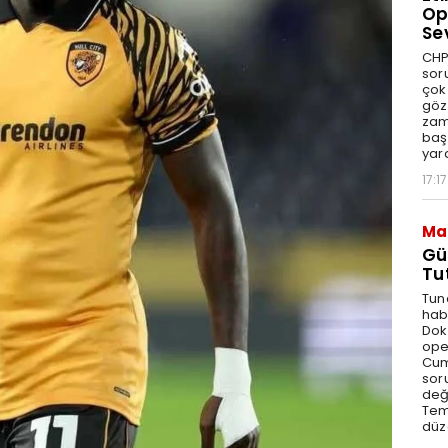
Op
Se
CHP
sor
çok 
göz
zam
baş
yar
17:17
Ma
Gü
Tu
Tun
hab
Dok
ope
Cum
sor
değe
Tem
düz