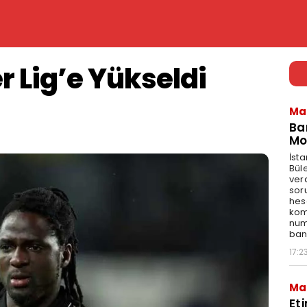
r Lig’e Yükseldi
Ma
Ba
Mo
İst
Bül
ver
sor
hes
kom
num
bank
17:2
Ma
Et