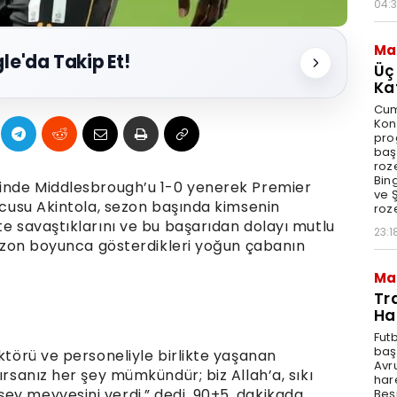
04:
Ma
le'da Takip Et!
Üç
Ka
Cum
Kon
pro
baş
roze
Bin
linde Middlesbrough’u 1-0 yenerek Premier
ve Ş
olcusu Akintola, sezon başında kimsenin
roze
te savaştıklarını ve bu başarıdan dolayı mutlu
23:1
 sezon boyunca gösterdikleri yoğun çabanın
Ma
Tr
Ha
Fut
baş
ektörü ve personeliyle birlikte yaşanan
Avr
ırsanız her şey mümkündür; biz Allah’a, sıkı
har
ey meyvesini verdi,” dedi. 90+5. dakikada
Beş