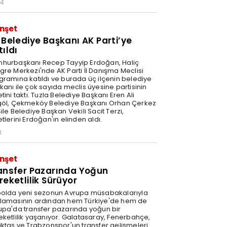
34
nşet
 Belediye Başkanı AK Parti’ye
tıldı
hurbaşkanı Recep Tayyip Erdoğan, Haliç
gre Merkezi'nde AK Parti İl Danışma Meclisi
gramına katıldı ve burada üç ilçenin belediye
kanı ile çok sayıda meclis üyesine partisinin
tini taktı. Tuzla Belediye Başkanı Eren Ali
göl, Çekmeköy Belediye Başkanı Orhan Çerkez
ile Belediye Başkan Vekili Sacit Terzi,
tlerini Erdoğan'ın elinden aldı.
8
nşet
ansfer Pazarında Yoğun
reketlilik Sürüyor
bolda yeni sezonun Avrupa müsabakalarıyla
lamasının ardından hem Türkiye'de hem de
upa'da transfer pazarında yoğun bir
eketlilik yaşanıyor. Galatasaray, Fenerbahçe,
iktaş ve Trabzonspor'un transfer gelişmeleri