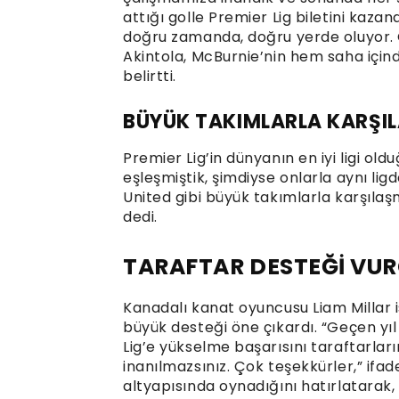
attığı golle Premier Lig biletini kaza
doğru zamanda, doğru yerde oluyor. 
Akintola, McBurnie’nin hem saha için
belirtti.
BÜYÜK TAKIMLARLA KARŞI
Premier Lig’in dünyanın en iyi ligi ol
eşleşmiştik, şimdiyse onlarla aynı li
United gibi büyük takımlarla karşılaş
dedi.
TARAFTAR DESTEĞİ VU
Kanadalı kanat oyuncusu Liam Millar i
büyük desteği öne çıkardı. “Geçen y
Lig’e yükselme başarısını taraftarla
inanılmazsınız. Çok teşekkürler,” ifade
altyapısında oynadığını hatırlatarak,