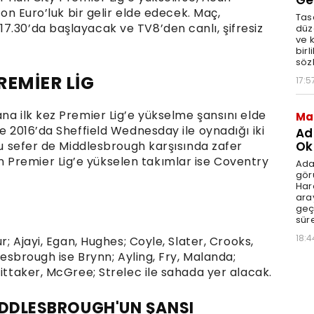
Ge
yon Euro’luk bir gelir elde edecek. Maç,
Tasa
7.30’da başlayacak ve TV8’den canlı, şifresiz
düz
ve 
birl
söz
REMİER LİG
17:5
na ilk kez Premier Lig’e yükselme şansını elde
Ma
ve 2016’da Sheffield Wednesday ile oynadığı iki
Ad
Ok
 bu sefer de Middlesbrough karşısında zafer
Premier Lig’e yükselen takımlar ise Coventry
Ada
gör
Har
aray
geç
süre
18:4
r; Ajayi, Egan, Hughes; Coyle, Slater, Crooks,
dlesbrough ise Brynn; Ayling, Fry, Malanda;
hittaker, McGree; Strelec ile sahada yer alacak.
İDDLESBROUGH'UN ŞANSI