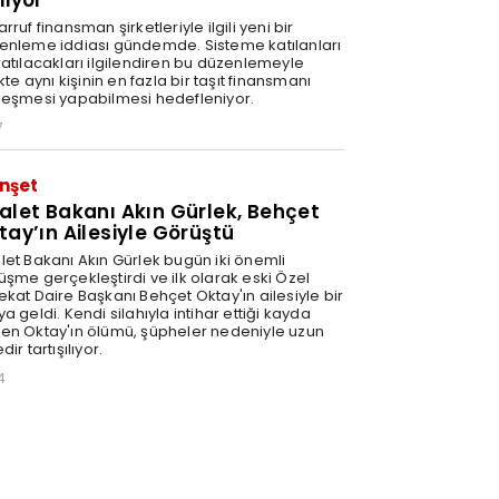
liyor
rruf finansman şirketleriyle ilgili yeni bir
enleme iddiası gündemde. Sisteme katılanları
katılacakları ilgilendiren bu düzenlemeyle
ikte aynı kişinin en fazla bir taşıt finansmanı
leşmesi yapabilmesi hedefleniyor.
7
nşet
alet Bakanı Akın Gürlek, Behçet
tay’ın Ailesiyle Görüştü
let Bakanı Akın Gürlek bugün iki önemli
üşme gerçekleştirdi ve ilk olarak eski Özel
ekat Daire Başkanı Behçet Oktay'ın ailesiyle bir
a geldi. Kendi silahıyla intihar ettiği kayda
en Oktay'ın ölümü, şüpheler nedeniyle uzun
dir tartışılıyor.
4