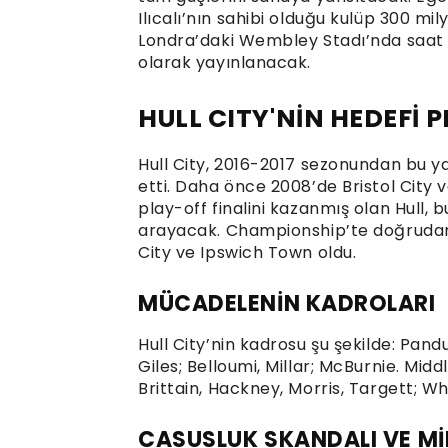
Ilıcalı’nın sahibi olduğu kulüp 300 mil
Londra’daki Wembley Stadı’nda saat 1
olarak yayınlanacak.
HULL CITY'NİN HEDEFİ P
Hull City, 2016-2017 sezonundan bu ya
etti. Daha önce 2008’de Bristol City 
play-off finalini kazanmış olan Hull,
arayacak. Championship’te doğrudan 
City ve Ipswich Town oldu.
MÜCADELENİN KADROLARI
Hull City’nin kadrosu şu şekilde: Pandu
Giles; Belloumi, Millar; McBurnie. Mid
Brittain, Hackney, Morris, Targett; W
CASUSLUK SKANDALI VE M