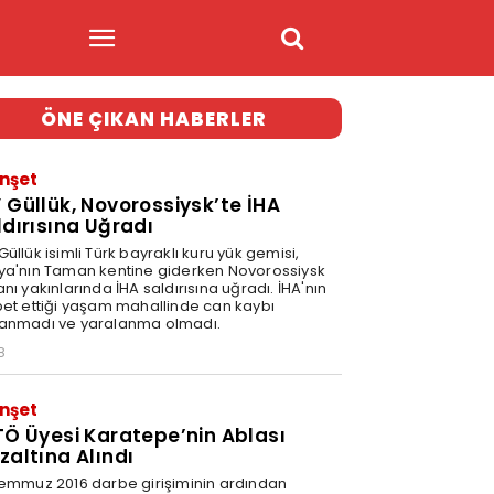
ÖNE ÇIKAN HABERLER
nşet
 Güllük, Novorossiysk’te İHA
ldırısına Uğradı
üllük isimli Türk bayraklı kuru yük gemisi,
ya'nın Taman kentine giderken Novorossiysk
nı yakınlarında İHA saldırısına uğradı. İHA'nın
bet ettiği yaşam mahallinde can kaybı
anmadı ve yaralanma olmadı.
8
nşet
TÖ Üyesi Karatepe’nin Ablası
zaltına Alındı
Temmuz 2016 darbe girişiminin ardından