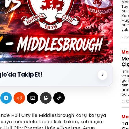
Mar
Tay
bul
Kar
Muğl
bül
yak
21:5
Ma
Me
Çi
İzm
le'da Takip Et!
ve 
geli
alı
aral
bul
21:5
inde Hull City ile Middlesbrough karşı karşıya
Ma
yasıya mücadele edecek iki takım, zafer için
Ta
 Hull City Premier Lig’e yükselirse, Acun