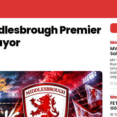
ddlesbrough Premier
şıyor
Ma
MV
Sa
MV G
Rus
Lima
isa
yaş
01:0
Ma
FE
Gö
15 