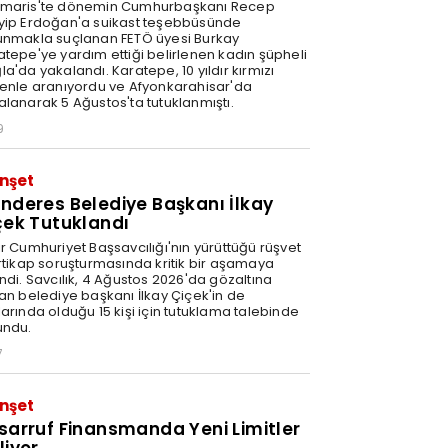
maris'te dönemin Cumhurbaşkanı Recep
yip Erdoğan'a suikast teşebbüsünde
unmakla suçlanan FETÖ üyesi Burkay
atepe'ye yardım ettiği belirlenen kadın şüpheli
a'da yakalandı. Karatepe, 10 yıldır kırmızı
tenle aranıyordu ve Afyonkarahisar'da
alanarak 5 Ağustos'ta tutuklanmıştı.
9
nşet
nderes Belediye Başkanı İlkay
çek Tutuklandı
ir Cumhuriyet Başsavcılığı'nın yürüttüğü rüşvet
irtikap soruşturmasında kritik bir aşamaya
ndi. Savcılık, 4 Ağustos 2026'da gözaltına
nan belediye başkanı İlkay Çiçek'in de
arında olduğu 15 kişi için tutuklama talebinde
undu.
7
nşet
sarruf Finansmanda Yeni Limitler