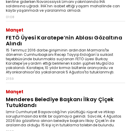
kentine giderken Novorossiysk Limanı yakınlarında İHA
saldırısına uğradı. İHA'nın isabet ettiği yaşam mahallinde can
kaybı yaşanmadı ve yaralanma olmadı.
01:08
Manşet
FETÖ Üyesi Karatepe’nin Ablası Gözaltına
Alındı
15 Temmuz 2016 darbe girişiminin ardından Marmaris'te
dönemin Cumhurbaşkanı Recep Tayyip Erdoğan'a suikast
teşebbüsünde bulunmakla suçlanan FETÖ üyesi Burkay
Karatepe'ye yardım ettiği belirlenen kadın şüpheli Muğla'da
yakalandı. Karatepe, 10 yıldır kırmızı bültenle aranıyordu ve
Afyonkarahisar'da yakalanarak 5 Ağustos'ta tutuklanmıştı.
21:59
Manşet
Menderes Belediye Başkanı İlkay Çiçek
Tutuklandı
İzmir Cumhuriyet Başsavcılığı'nın yürüttüğü rüşvet ve irtikap
soruşturmasında kritik bir aşamaya gelindi. Savcılık, 4 Ağustos
2026'da gözaltına alınan belediye başkanı İlkay Çiçek'in de
aralarında olduğu 15 kişi için tutuklama talebinde bulundu.