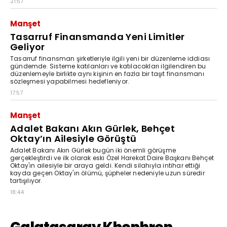
21:57
Manşet
Tasarruf Finansmanda Yeni Limitler
Geliyor
Tasarruf finansman şirketleriyle ilgili yeni bir düzenleme iddiası
gündemde. Sisteme katılanları ve katılacakları ilgilendiren bu
düzenlemeyle birlikte aynı kişinin en fazla bir taşıt finansmanı
sözleşmesi yapabilmesi hedefleniyor.
17:57
Manşet
Adalet Bakanı Akın Gürlek, Behçet
Oktay’ın Ailesiyle Görüştü
Adalet Bakanı Akın Gürlek bugün iki önemli görüşme
gerçekleştirdi ve ilk olarak eski Özel Harekat Daire Başkanı Behçet
Oktay'ın ailesiyle bir araya geldi. Kendi silahıyla intihar ettiği
kayda geçen Oktay'ın ölümü, şüpheler nedeniyle uzun süredir
tartışılıyor.
18:44