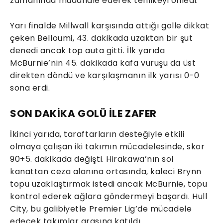
zamanında müdahale ederek tehlikeyi önledi.
Yarı finalde Millwall karşısında attığı golle dikkat
çeken Belloumi, 43. dakikada uzaktan bir şut
denedi ancak top auta gitti. İlk yarıda
McBurnie’nin 45. dakikada kafa vuruşu da üst
direkten döndü ve karşılaşmanın ilk yarısı 0-0
sona erdi.
SON DAKİKA GOLÜ İLE ZAFER
İkinci yarıda, taraftarların desteğiyle etkili
olmaya çalışan iki takımın mücadelesinde, skor
90+5. dakikada değişti. Hirakawa’nın sol
kanattan ceza alanına ortasında, kaleci Brynn
topu uzaklaştırmak istedi ancak McBurnie, topu
kontrol ederek ağlara göndermeyi başardı. Hull
City, bu galibiyetle Premier Lig’de mücadele
edecek takımlar arasına katıldı.