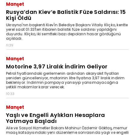
Manşet
Rusya’dan Kiev’e Balistik Füze Saldırısı: 15
Kişi Öldü
Ukrayna'nın başkenti Kiev'in Belediye Başkanı Vitaliy Kliçko, kentte
yerel saat 01.33'ten itibaren balistik füze saldırısı yapıldığını
duyurdu. Kliçko, iki semtteki bazı depoların hasar gördüğünü
açıkladı.
11:39
Manşet
Motorine 3,97 Liralık İndirim Geliyor
Petrol fiyatlarındaki gerilemenin ardından akaryakıt fiyatları
yeniden güncelleniyor, motorinin litre fiyatına 3,97 liralık indirim
bekleniyor. İndirimin pompaya yansıyıp yansımayacağına
yetkili makamlar karar verecek.
10:33
Manşet
Yaşlı ve Engelli Aylıkları Hesaplara
Yatmaya Başladı
Aile ve Sosyal Hizmetler Bakanı Mahinur Özdemir Göktaş, memur
maaş katsayısındaki yeni düzenleme sonrasında yaşlı ve engelli