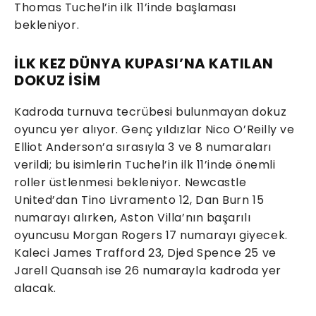
Thomas Tuchel’in ilk 11’inde başlaması
bekleniyor.
İLK KEZ DÜNYA KUPASI’NA KATILAN
DOKUZ İSİM
Kadroda turnuva tecrübesi bulunmayan dokuz
oyuncu yer alıyor. Genç yıldızlar Nico O’Reilly ve
Elliot Anderson’a sırasıyla 3 ve 8 numaraları
verildi; bu isimlerin Tuchel’in ilk 11’inde önemli
roller üstlenmesi bekleniyor. Newcastle
United’dan Tino Livramento 12, Dan Burn 15
numarayı alırken, Aston Villa’nın başarılı
oyuncusu Morgan Rogers 17 numarayı giyecek.
Kaleci James Trafford 23, Djed Spence 25 ve
Jarell Quansah ise 26 numarayla kadroda yer
alacak.