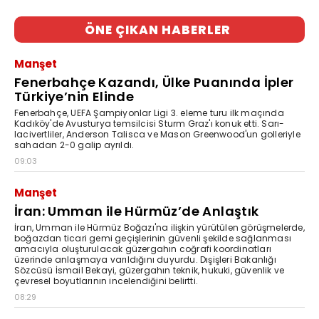
ÖNE ÇIKAN HABERLER
Manşet
Fenerbahçe Kazandı, Ülke Puanında İpler
Türkiye’nin Elinde
Fenerbahçe, UEFA Şampiyonlar Ligi 3. eleme turu ilk maçında
Kadıköy'de Avusturya temsilcisi Sturm Graz'ı konuk etti. Sarı-
lacivertliler, Anderson Talisca ve Mason Greenwood'un golleriyle
sahadan 2-0 galip ayrıldı.
09:03
Manşet
İran: Umman ile Hürmüz’de Anlaştık
İran, Umman ile Hürmüz Boğazı'na ilişkin yürütülen görüşmelerde,
boğazdan ticari gemi geçişlerinin güvenli şekilde sağlanması
amacıyla oluşturulacak güzergahın coğrafi koordinatları
üzerinde anlaşmaya varıldığını duyurdu. Dışişleri Bakanlığı
Sözcüsü İsmail Bekayi, güzergahın teknik, hukuki, güvenlik ve
çevresel boyutlarının incelendiğini belirtti.
08:29