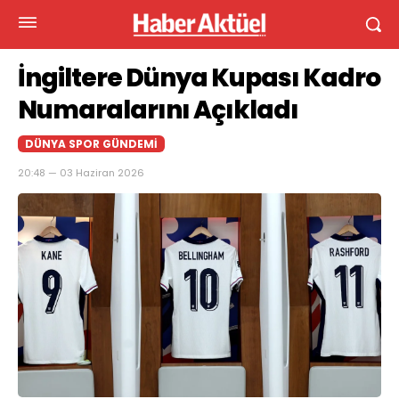
İngiltere Dünya Kupası Kadro
Numaralarını Açıkladı
DÜNYA SPOR GÜNDEMI
20:48 — 03 Haziran 2026