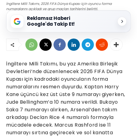
İngiltere Milli Takımı, 2026 FIFA Dünya Kupası için oyuncu forma
numaralarını açıkladı ve grup maçları tarihlerini belirtti.
Reklamsız Haberi
Google'da Takip Et!
İngiltere Milli Takımı, bu yaz Amerika Birleşik
Devletleri’nde düzenlenecek 2026 FIFA Dünya
Kupası için kadrodaki oyuncuların forma
numaralarını resmen duyurdu. Kaptan Harry
Kane üçüncü kez üst üste 9 numarayı giyerken,
Jude Bellingham’a 10 numara verildi. Bukayo
Saka 7 numarayı alırken, Arsenal’den takım
arkadaşı Declan Rice 4 numaralı formayla
mücadele edecek. Marcus Rashford ise 11
numarayı sırtına geçirecek ve sol kanatta