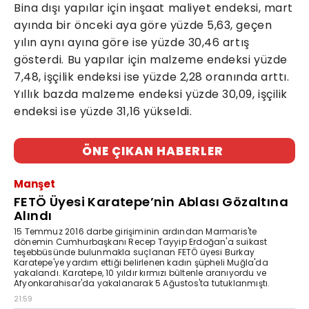
Bina dışı yapılar için inşaat maliyet endeksi, mart
ayında bir önceki aya göre yüzde 5,63, geçen
yılın aynı ayına göre ise yüzde 30,46 artış
gösterdi. Bu yapılar için malzeme endeksi yüzde
7,48, işçilik endeksi ise yüzde 2,28 oranında arttı.
Yıllık bazda malzeme endeksi yüzde 30,09, işçilik
endeksi ise yüzde 31,16 yükseldi.
ÖNE ÇIKAN HABERLER
Manşet
FETÖ Üyesi Karatepe’nin Ablası Gözaltına
Alındı
15 Temmuz 2016 darbe girişiminin ardından Marmaris'te
dönemin Cumhurbaşkanı Recep Tayyip Erdoğan'a suikast
teşebbüsünde bulunmakla suçlanan FETÖ üyesi Burkay
Karatepe'ye yardım ettiği belirlenen kadın şüpheli Muğla'da
yakalandı. Karatepe, 10 yıldır kırmızı bültenle aranıyordu ve
Afyonkarahisar'da yakalanarak 5 Ağustos'ta tutuklanmıştı.
21:59