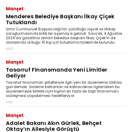
Manşet
Menderes Belediye Başkanı İlkay Çiçek
Tutuklandı
İzmir Cumhuriyet Başsavcılığı'nın yürüttüğü rüşvet ve irtikap
soruşturmasında kritik bir aşamaya gelindi. Savcılık, 4 Ağustos
2026'da gözaltına alınan belediye başkanı İlkay Çiçek'in de
aralarında olduğu 15 kişi için tutuklama talebinde bulundu.
21:57
Manşet
Tasarruf Finansmanda Yeni Limitler
Geliyor
Tasarruf finansman şirketleriyle ilgili yeni bir düzenleme iddiası
gündemde. Sisteme katılanları ve katılacakları ilgilendiren bu
düzenlemeyle birlikte aynı kişinin en fazla bir taşıt finansmanı
sözleşmesi yapabilmesi hedefleniyor.
17:57
Manşet
Adalet Bakanı Akın Gürlek, Behçet
Oktay’ın Ailesiyle Görüştü