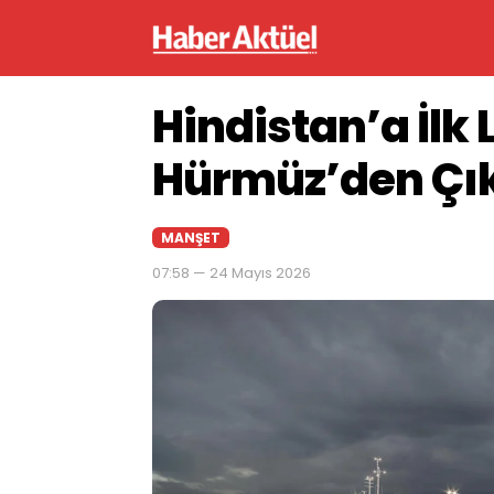
Hindistan’a İlk
Hürmüz’den Çık
MANŞET
07:58 — 24 Mayıs 2026