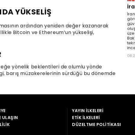
YE
YAYIN İLKELERI
E ULAŞIN
ETIK İLKELERI
LILIK
DÜZELTME POLITIKASI