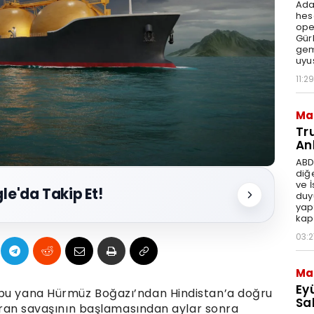
Ada
hes
ope
Gür
gem
uyu
11:29
Ma
Tr
An
ABD
diğ
ve 
le'da Takip Et!
duy
yap
kap
03:2
Ma
Ey
 bu yana Hürmüz Boğazı’ndan Hindistan’a doğru
Sal
, İran savaşının başlamasından aylar sonra