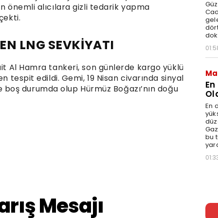
Güz
n önemli alıcılara gizli tedarik yapma
Cad
çekti.
gele
dört
dok
EN LNG SEVKİYATI
01:5
ait Al Hamra tankeri, son günlerde kargo yüklü
Ma
n tespit edildi. Gemi, 19 Nisan civarında sinyal
En
 boş durumda olup Hürmüz Boğazı’nın doğu
Ol
En d
yüks
düz
Gaz
bu 
yar
01:3