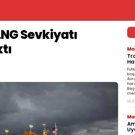
 LNG Sevkiyatı
tı
Ma
Tr
Ha
Fut
baş
Avr
har
Beş
mer
14:0
Ma
Am
Uy