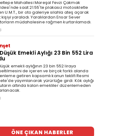
eltepe Mahallesi Mareşal Fevzi Çakmak
desi'nde saat 21.55'te plakasız motosikletle
n U.M.T., bir oto galeriye silahla ateş açarak
 kişiyi yaraladı. Yaralılardan Ensar Sever
torların müdahalesine rağmen kurtarılamadı.
8
nşet
 Düşük Emekli Aylığı 23 Bin 552 Lira
du
üşük emekli aylığının 23 bin 552 liraya
eltilmesini de içeren ve birçok farklı alanda
enleme getiren kapsamlı kanun teklifi Resmi
ete'de yayımlanarak yürürlüğe girdi. Kök aylığı
tutarın altında kalan emekliler düzenlemeden
arlanacak.
3