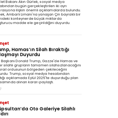
let Bakanı Akın Gürlek, sosyal medya
abından bugün gerçekleştirilen iki ayrı
rasyona ilişkin önemli açıklamalarda bulundu.
lek, Ambarlı Limanı'na yanaşan Çin bayraklı bir
ideki konteynerde büyük miktarda
şturucu madde ele geçirildiğini duyurdu.
nşet
ump, Hamas’ın Silah Bıraktığı
laşmayı Duyurdu
 Başkanı Donald Trump, Gazze'de Hamas ve
er silahlı grupların tamamen silahsızlanacağını
İsrail ordusunun bölgeden çekileceğini
urdu. Trump, sosyal medya hesabından
tığı açıklamada Eylül 2025'te duyurduğu plan
samında alınan kararı paylaştı.
7
nşet
üpsultan’da Oto Galeriye Silahlı
dırı