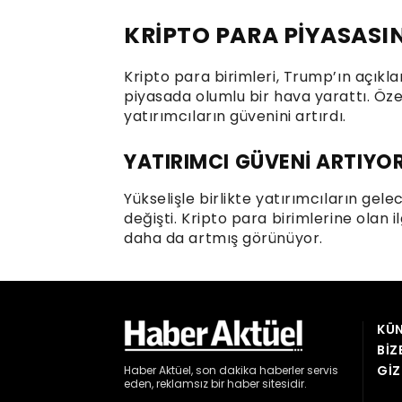
KÜN
BIZ
GIZ
Haber
Aktüel,
son dakika haberler
servis
eden, reklamsız bir haber sitesidir.