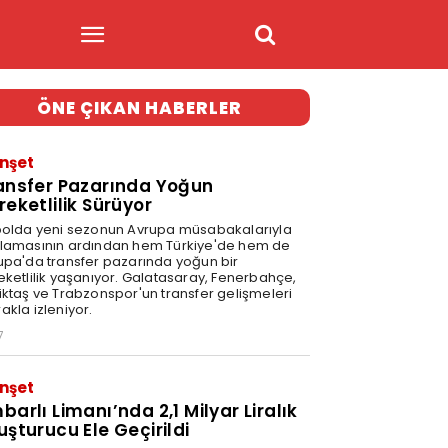
ÖNE ÇIKAN HABERLER
nşet
ansfer Pazarında Yoğun
reketlilik Sürüyor
bolda yeni sezonun Avrupa müsabakalarıyla
lamasının ardından hem Türkiye'de hem de
upa'da transfer pazarında yoğun bir
eketlilik yaşanıyor. Galatasaray, Fenerbahçe,
iktaş ve Trabzonspor'un transfer gelişmeleri
akla izleniyor.
7
nşet
barlı Limanı’nda 2,1 Milyar Liralık
uşturucu Ele Geçirildi