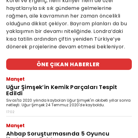
Korel ve Ergenç, hem kariyer hem de özel
hayatlarıyla sık sık gündeme gelmelerine
rağmen, aile kavramının her zaman öncelikli
olduğuna dikkat çekiyor. Bayram planları da bu
yaklaşımın bir devamı niteliğinde. Londra’daki
kısa tatilin ardından çiftin yeniden Türkiye’ye
dönerek projelerine devam etmesi bekleniyor.
ÖNE ÇIKAN HABERLER
Manşet
Uğur Şimşek’in Kemik Parçaları Tespit
Edildi
Sivas'ta 2020 yılında kaybolan Uğur Şimşek'in akıbeti yıllar sonra
netleşti. Uğur Şimşek 24 Temmuz 2020'de kayboldu.
17:02
Manşet
Ahbap Soruşturmasında 5 Oyuncu