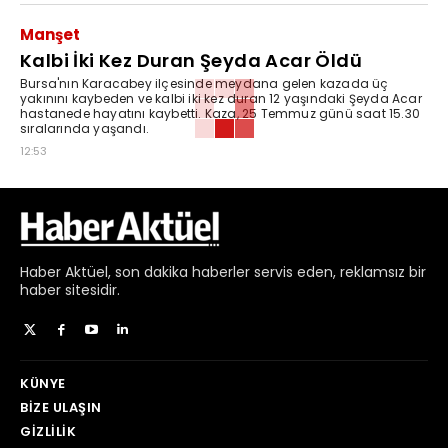
Manşet
Kalbi İki Kez Duran Şeyda Acar Öldü
Bursa'nın Karacabey ilçesinde meydana gelen kazada üç
yakınını kaybeden ve kalbi iki kez duran 12 yaşındaki Şeyda Acar
hastanede hayatını kaybetti. Kaza, 25 Temmuz günü saat 15.30
sıralarında yaşandı.
12:53
Haber
Aktüel,
son dakika haberler
servis eden, reklamsız bir
haber sitesidir.
KÜNYE
BIZE ULAŞIN
GIZLILIK