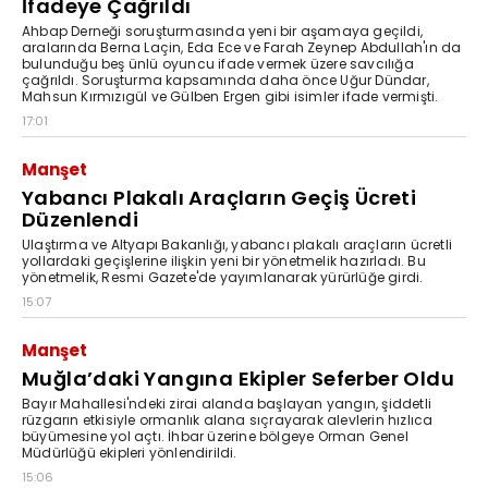
İfadeye Çağrıldı
Ahbap Derneği soruşturmasında yeni bir aşamaya geçildi,
aralarında Berna Laçin, Eda Ece ve Farah Zeynep Abdullah'ın da
bulunduğu beş ünlü oyuncu ifade vermek üzere savcılığa
çağrıldı. Soruşturma kapsamında daha önce Uğur Dündar,
Mahsun Kırmızıgül ve Gülben Ergen gibi isimler ifade vermişti.
17:01
Manşet
Yabancı Plakalı Araçların Geçiş Ücreti
Düzenlendi
Ulaştırma ve Altyapı Bakanlığı, yabancı plakalı araçların ücretli
yollardaki geçişlerine ilişkin yeni bir yönetmelik hazırladı. Bu
yönetmelik, Resmi Gazete'de yayımlanarak yürürlüğe girdi.
15:07
Manşet
Muğla’daki Yangına Ekipler Seferber Oldu
Bayır Mahallesi'ndeki zirai alanda başlayan yangın, şiddetli
rüzgarın etkisiyle ormanlık alana sıçrayarak alevlerin hızlıca
büyümesine yol açtı. İhbar üzerine bölgeye Orman Genel
Müdürlüğü ekipleri yönlendirildi.
15:06