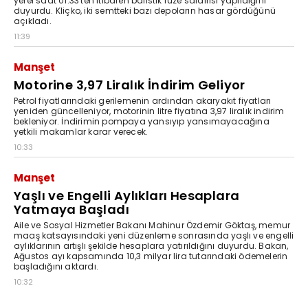
yerel saat 01.33'ten itibaren balistik füze saldırısı yapıldığını
duyurdu. Kliçko, iki semtteki bazı depoların hasar gördüğünü
açıkladı.
11:39
Manşet
Motorine 3,97 Liralık İndirim Geliyor
Petrol fiyatlarındaki gerilemenin ardından akaryakıt fiyatları
yeniden güncelleniyor, motorinin litre fiyatına 3,97 liralık indirim
bekleniyor. İndirimin pompaya yansıyıp yansımayacağına
yetkili makamlar karar verecek.
10:33
Manşet
Yaşlı ve Engelli Aylıkları Hesaplara
Yatmaya Başladı
Aile ve Sosyal Hizmetler Bakanı Mahinur Özdemir Göktaş, memur
maaş katsayısındaki yeni düzenleme sonrasında yaşlı ve engelli
aylıklarının artışlı şekilde hesaplara yatırıldığını duyurdu. Bakan,
Ağustos ayı kapsamında 10,3 milyar lira tutarındaki ödemelerin
başladığını aktardı.
10:32