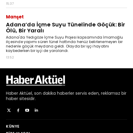
Haber
Aktüel,
son dakika haberler
servis eden, reklamsız bir
haber sitesidir.
KÜNYE