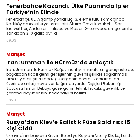
Fenerbahçe Kazandı, Ülke Puanında İpler
Türkiye’nin Elinde
Fenerbahçe, UEFA Şampiyonlar Ligi 3. eleme turu ilk maçında
Kadıköy'de Avusturya temsilcisi Sturm Graz'ı konuk etti. Sarı-
lacivertliler, Anderson Talisca ve Mason Greenwood'un golleriyle
sahadan 2-0 galip ayrıldı.
09:03
Manşet
İran: Umman ile Hürmüz’de Anlaştık
İran, Umman ile Hürmüz Boğazı'na ilişkin yürütülen görüşmelerde,
boğazdan ticari gemi geçişlerinin güvenli şekilde sağlanması
amacıyla oluşturulacak güzergahın coğrafi koordinatları
üzerinde anlaşmaya varıldığını duyurdu. Dışişleri Bakanlığı
Sözcüsü İsmail Bekayi, güzergahın teknik, hukuki, güvenlik ve
çevresel boyutlarının incelendiğini belirtti.
08:29
Manşet
Rusya’dan Kiev’e Balistik Füze Saldırısı: 15
Kişi Öldü
Ukrayna'nın başkenti Kiev'in Belediye Başkanı Vitaliy Kliçko, kentte