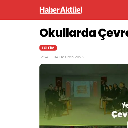
Okullarda Çevre
EĞITIM
12:54 — 04 Haziran 2026