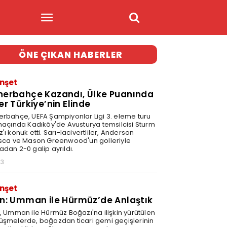
ÖNE ÇIKAN HABERLER
nşet
nerbahçe Kazandı, Ülke Puanında
er Türkiye’nin Elinde
erbahçe, UEFA Şampiyonlar Ligi 3. eleme turu
 maçında Kadıköy'de Avusturya temsilcisi Sturm
'ı konuk etti. Sarı-lacivertliler, Anderson
isca ve Mason Greenwood'un golleriyle
adan 2-0 galip ayrıldı.
03
nşet
an: Umman ile Hürmüz’de Anlaştık
n, Umman ile Hürmüz Boğazı'na ilişkin yürütülen
üşmelerde, boğazdan ticari gemi geçişlerinin