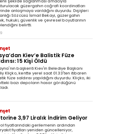
enli şekilde sağlanması amacıyla
şturulacak güzergahın coğrafi koordinatları
rinde anlaşmaya varıldığını duyurdu. Dışişleri
anlığı Sözcüsü İsmail Bekayi, güzergahın
ik, hukuki, güvenlik ve çevresel boyutlarının
lendiğini belirtti.
29
nşet
sya’dan Kiev’e Balistik Füze
dırısı: 15 Kişi Öldü
ayna'nın başkenti Kiev'in Belediye Başkanı
liy Kliçko, kentte yerel saat 01.33'ten itibaren
stik füze saldırısı yapıldığını duyurdu. Kliçko, iki
tteki bazı depoların hasar gördüğünü
ladı.
nşet
orine 3,97 Liralık İndirim Geliyor
rol fiyatlarındaki gerilemenin ardından
yakıt fiyatları yeniden güncelleniyor,