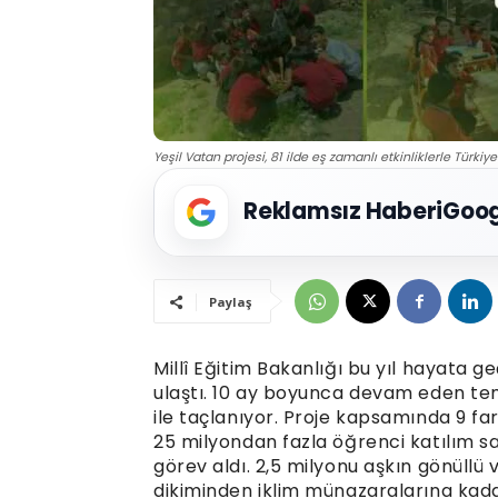
Yeşil Vatan projesi, 81 ilde eş zamanlı etkinliklerle Türki
Reklamsız Haberi
Goog
Paylaş
Millî Eğitim Bakanlığı bu yıl hayata g
ulaştı. 10 ay boyunca devam eden te
ile taçlanıyor. Proje kapsamında 9 far
25 milyondan fazla öğrenci katılım s
görev aldı. 2,5 milyonu aşkın gönüllü 
dikiminden iklim münazaralarına kadar