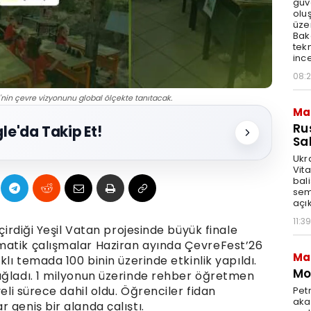
güv
olu
üze
Bak
tekn
ince
08:
ye'nin çevre vizyonunu global ölçekte tanıtacak.
Ma
Ru
le'da Takip Et!
Sal
Ukr
Vita
bali
sem
açık
11:39
eçirdiği Yeşil Vatan projesinde büyük finale
matik çalışmalar Haziran ayında ÇevreFest’26
Ma
klı temada 100 binin üzerinde etkinlik yapıldı.
Mot
ağladı. 1 milyonun üzerinde rehber öğretmen
veli sürece dahil oldu. Öğrenciler fidan
Pet
akar
 geniş bir alanda çalıştı.