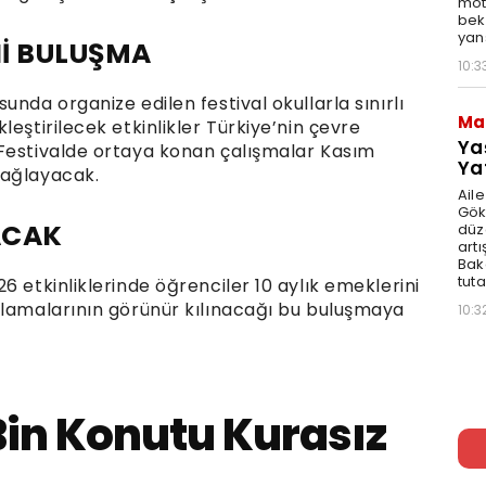
moto
bek
yan
Hİ BULUŞMA
10:3
nda organize edilen festival okullarla sınırlı
Ma
eştirilecek etkinlikler Türkiye’nin çevre
Ya
 Festivalde ortaya konan çalışmalar Kasım
Ya
sağlayacak.
Ail
Gök
ACAK
düz
artı
Bak
tut
6 etkinliklerinde öğrenciler 10 aylık emeklerini
ulamalarının görünür kılınacağı bu buluşmaya
10:3