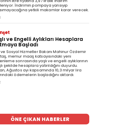
rinin litre fiyatına 3,97 liralık indirim
leniyor. İndirimin pompaya yansıyıp
sımayacağına yetkili makamlar karar verecek.
3
nşet
şlı ve Engelli Aylıkları Hesaplara
tmaya Başladı
e ve Sosyal Hizmetler Bakanı Mahinur Özdemir
taş, memur maaş katsayısındaki yeni
enleme sonrasında yaşlı ve engelli aylıklarının
şlı şekilde hesaplara yatırıldığını duyurdu.
an, Ağustos ayı kapsamında 10,3 milyar lira
arındaki ödemelerin başladığını aktardı.
2