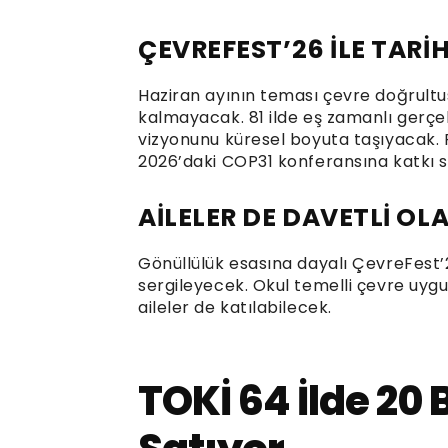
ÇEVREFEST’26 İLE TARİ
Haziran ayının teması çevre doğrultusu
kalmayacak. 81 ilde eş zamanlı gerçekl
vizyonunu küresel boyuta taşıyacak.
2026’daki COP31 konferansına katkı 
AİLELER DE DAVETLİ OL
Gönüllülük esasına dayalı ÇevreFest’2
sergileyecek. Okul temelli çevre uyg
aileler de katılabilecek.