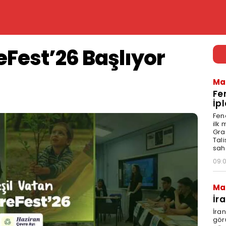
Fest’26 Başlıyor
Ma
Fe
İpl
Fen
ilk
Graz
Tal
sah
09:
Ma
İr
İra
gör