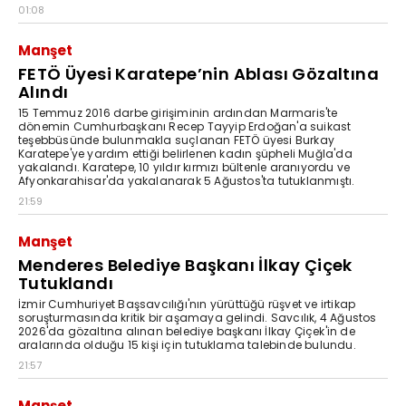
01:08
Manşet
FETÖ Üyesi Karatepe’nin Ablası Gözaltına
Alındı
15 Temmuz 2016 darbe girişiminin ardından Marmaris'te
dönemin Cumhurbaşkanı Recep Tayyip Erdoğan'a suikast
teşebbüsünde bulunmakla suçlanan FETÖ üyesi Burkay
Karatepe'ye yardım ettiği belirlenen kadın şüpheli Muğla'da
yakalandı. Karatepe, 10 yıldır kırmızı bültenle aranıyordu ve
Afyonkarahisar'da yakalanarak 5 Ağustos'ta tutuklanmıştı.
21:59
Manşet
Menderes Belediye Başkanı İlkay Çiçek
Tutuklandı
İzmir Cumhuriyet Başsavcılığı'nın yürüttüğü rüşvet ve irtikap
soruşturmasında kritik bir aşamaya gelindi. Savcılık, 4 Ağustos
2026'da gözaltına alınan belediye başkanı İlkay Çiçek'in de
aralarında olduğu 15 kişi için tutuklama talebinde bulundu.
21:57
Manşet