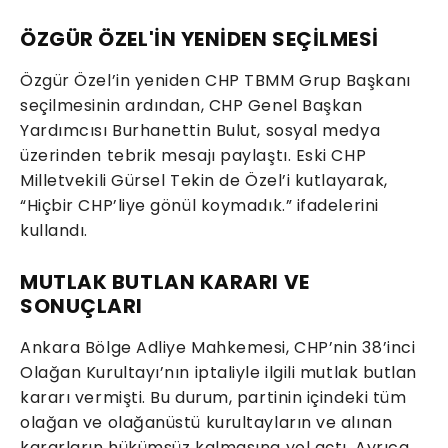
ÖZGÜR ÖZEL'İN YENİDEN SEÇİLMESİ
Özgür Özel’in yeniden CHP TBMM Grup Başkanı
seçilmesinin ardından, CHP Genel Başkan
Yardımcısı Burhanettin Bulut, sosyal medya
üzerinden tebrik mesajı paylaştı. Eski CHP
Milletvekili Gürsel Tekin de Özel’i kutlayarak,
“Hiçbir CHP’liye gönül koymadık.” ifadelerini
kullandı.
MUTLAK BUTLAN KARARI VE
SONUÇLARI
Ankara Bölge Adliye Mahkemesi, CHP’nin 38’inci
Olağan Kurultayı’nın iptaliyle ilgili mutlak butlan
kararı vermişti. Bu durum, partinin içindeki tüm
olağan ve olağanüstü kurultayların ve alınan
kararların hükümsüz kalmasına yol açtı. Ayrıca,