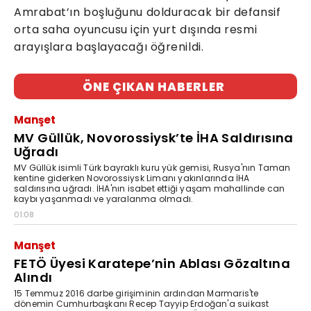
Amrabat’ın boşluğunu dolduracak bir defansif
orta saha oyuncusu için yurt dışında resmi
arayışlara başlayacağı öğrenildi.
ÖNE ÇIKAN HABERLER
Manşet
MV Güllük, Novorossiysk’te İHA Saldırısına
Uğradı
MV Güllük isimli Türk bayraklı kuru yük gemisi, Rusya'nın Taman
kentine giderken Novorossiysk Limanı yakınlarında İHA
saldırısına uğradı. İHA'nın isabet ettiği yaşam mahallinde can
kaybı yaşanmadı ve yaralanma olmadı.
01:08
Manşet
FETÖ Üyesi Karatepe’nin Ablası Gözaltına
Alındı
15 Temmuz 2016 darbe girişiminin ardından Marmaris'te
dönemin Cumhurbaşkanı Recep Tayyip Erdoğan'a suikast