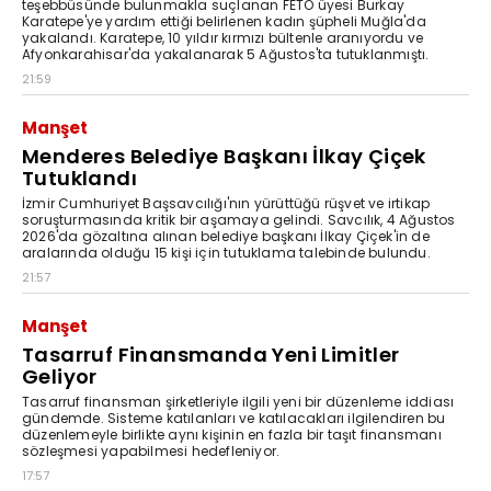
teşebbüsünde bulunmakla suçlanan FETÖ üyesi Burkay
Karatepe'ye yardım ettiği belirlenen kadın şüpheli Muğla'da
yakalandı. Karatepe, 10 yıldır kırmızı bültenle aranıyordu ve
Afyonkarahisar'da yakalanarak 5 Ağustos'ta tutuklanmıştı.
21:59
Manşet
Menderes Belediye Başkanı İlkay Çiçek
Tutuklandı
İzmir Cumhuriyet Başsavcılığı'nın yürüttüğü rüşvet ve irtikap
soruşturmasında kritik bir aşamaya gelindi. Savcılık, 4 Ağustos
2026'da gözaltına alınan belediye başkanı İlkay Çiçek'in de
aralarında olduğu 15 kişi için tutuklama talebinde bulundu.
21:57
Manşet
Tasarruf Finansmanda Yeni Limitler
Geliyor
Tasarruf finansman şirketleriyle ilgili yeni bir düzenleme iddiası
gündemde. Sisteme katılanları ve katılacakları ilgilendiren bu
düzenlemeyle birlikte aynı kişinin en fazla bir taşıt finansmanı
sözleşmesi yapabilmesi hedefleniyor.
17:57