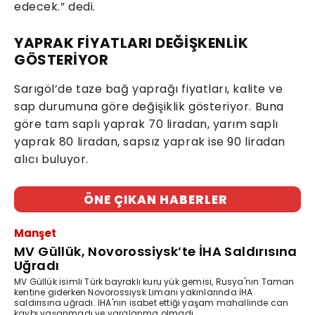
edecek.” dedi.
YAPRAK FİYATLARI DEĞİŞKENLİK
GÖSTERİYOR
Sarıgöl’de taze bağ yaprağı fiyatları, kalite ve
sap durumuna göre değişiklik gösteriyor. Buna
göre tam saplı yaprak 70 liradan, yarım saplı
yaprak 80 liradan, sapsız yaprak ise 90 liradan
alıcı buluyor.
ÖNE ÇIKAN HABERLER
Manşet
MV Güllük, Novorossiysk’te İHA Saldırısına
Uğradı
MV Güllük isimli Türk bayraklı kuru yük gemisi, Rusya'nın Taman
kentine giderken Novorossiysk Limanı yakınlarında İHA
saldırısına uğradı. İHA'nın isabet ettiği yaşam mahallinde can
kaybı yaşanmadı ve yaralanma olmadı.