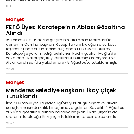
01:08
Manşet
FETÖ Üyesi Karatepe’nin Ablası Gözaltına
Alındı
15 Temmuz 2016 darbe girişiminin ardından Marmaris'te
dönemin Cumhurbaşkanı Recep Tayyip Erdoğan'a suikast
teşebbüsünde bulunmakla suçlanan FETÖ üyesi Burkay
Karatepe'ye yardım ettiği belirlenen kadın şüpheli Muğla'da
yakalandı. Karatepe, 10 yıldır kırmızı bültenle aranıyordu ve
Afyonkarahisar'da yakalanarak 5 Ağustos'ta tutuklanmıştı.
21:59
Manşet
Menderes Belediye Başkanı İlkay Çiçek
Tutuklandı
İzmir Cumhuriyet Başsavcılığı'nın yürüttüğü rüşvet ve irtikap
soruşturmasında kritik bir aşamaya gelindi. Savcılık, 4 Ağustos
2026'da gözaltına alınan belediye başkanı İlkay Çiçek'in de
aralarında olduğu 15 kişi için tutuklama talebinde bulundu.
21:57