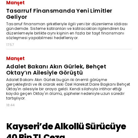
Manşet
Tasarruf Finansmanda Yeni Limitler
Geliyor
Tasarruf finansman şirketleriyle ilgili yeni bir düzenleme iddiası
gündemde. Sisteme katılanları ve katılacakları ilgilendiren bu
düzenlemeyle birlikte aynı kişinin en fazla bir taşıt finansmanı
sözleşmesi yapabilmesi hedefleniyor.
17:57
Manşet
Adalet Bakanı Akın Gürlek, Behçet
Oktay’ın Ailesiyle Görüştü
Adalet Bakanı Akın Gürlek bugün iki önemli görüşme
gerçekleştirdi ve ilk olarak eski Özel Harekat Daire Başkanı Behçet
Oktay'ın ailesiyle bir araya geldi. Kendi silahıyla intihar ettiği
kayda geçen Oktay'ın ölümü, şüpheler nedeniyle uzun süredir
tartışılıyor.
18:44