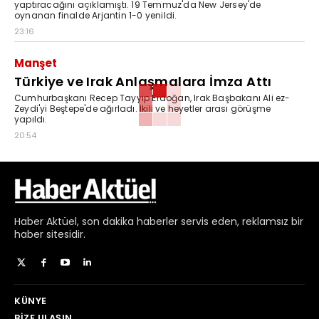
yaptıracağını açıklamıştı. 19 Temmuz'da New Jersey'de
oynanan finalde Arjantin 1-0 yenildi.
23:16
Manşet
Türkiye ve Irak Anlaşmalara İmza Attı
Cumhurbaşkanı Recep Tayyip Erdoğan, Irak Başbakanı Ali ez-
Zeydi'yi Beştepe'de ağırladı. İkili ve heyetler arası görüşme
yapıldı.
20:54
Haber
Aktüel,
son dakika haberler
servis eden, reklamsız bir
haber sitesidir.
KÜNYE
BIZE ULAŞIN