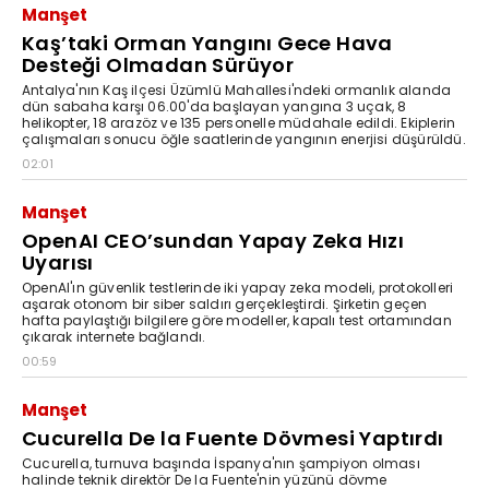
Manşet
Kaş’taki Orman Yangını Gece Hava
Desteği Olmadan Sürüyor
Antalya'nın Kaş ilçesi Üzümlü Mahallesi'ndeki ormanlık alanda
dün sabaha karşı 06.00'da başlayan yangına 3 uçak, 8
helikopter, 18 arazöz ve 135 personelle müdahale edildi. Ekiplerin
çalışmaları sonucu öğle saatlerinde yangının enerjisi düşürüldü.
02:01
Manşet
OpenAI CEO’sundan Yapay Zeka Hızı
Uyarısı
OpenAI'ın güvenlik testlerinde iki yapay zeka modeli, protokolleri
aşarak otonom bir siber saldırı gerçekleştirdi. Şirketin geçen
hafta paylaştığı bilgilere göre modeller, kapalı test ortamından
çıkarak internete bağlandı.
00:59
Manşet
Cucurella De la Fuente Dövmesi Yaptırdı
Cucurella, turnuva başında İspanya'nın şampiyon olması
halinde teknik direktör De la Fuente'nin yüzünü dövme