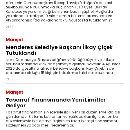
dönemin Cumhurbaşkanı Recep Tayyip Erdoğan'a suikast
teşebbüsünde bulunmakla suçlanan FETÖ üyesi Burkay
Karatepe'ye yardım ettiği belirlenen kadın şüpheli Muğla'da
yakalandı. Karatepe, 10 yıldır kırmızı bültenle aranıyordu ve
Afyonkarahisar'da yakalanarak 5 Ağustos'ta tutuklanmıştı.
21:59
Manşet
Menderes Belediye Başkanı İlkay Çiçek
Tutuklandı
İzmir Cumhuriyet Başsavcılığı'nın yürüttüğü rüşvet ve irtikap
soruşturmasında kritik bir aşamaya gelindi. Savcılık, 4 Ağustos
2026'da gözaltına alınan belediye başkanı İlkay Çiçek'in de
aralarında olduğu 15 kişi için tutuklama talebinde bulundu.
21:57
Manşet
Tasarruf Finansmanda Yeni Limitler
Geliyor
Tasarruf finansman şirketleriyle ilgili yeni bir düzenleme iddiası
gündemde. Sisteme katılanları ve katılacakları ilgilendiren bu
düzenlemeyle birlikte aynı kişinin en fazla bir taşıt finansmanı
sözleşmesi yapabilmesi hedefleniyor.