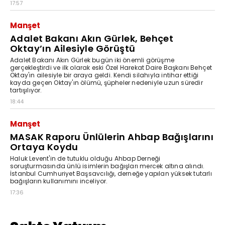
17:57
Manşet
Adalet Bakanı Akın Gürlek, Behçet
Oktay’ın Ailesiyle Görüştü
Adalet Bakanı Akın Gürlek bugün iki önemli görüşme
gerçekleştirdi ve ilk olarak eski Özel Harekat Daire Başkanı Behçet
Oktay'ın ailesiyle bir araya geldi. Kendi silahıyla intihar ettiği
kayda geçen Oktay'ın ölümü, şüpheler nedeniyle uzun süredir
tartışılıyor.
18:44
Manşet
MASAK Raporu Ünlülerin Ahbap Bağışlarını
Ortaya Koydu
Haluk Levent'in de tutuklu olduğu Ahbap Derneği
soruşturmasında ünlü isimlerin bağışları mercek altına alındı.
İstanbul Cumhuriyet Başsavcılığı, derneğe yapılan yüksek tutarlı
bağışların kullanımını inceliyor.
17:36