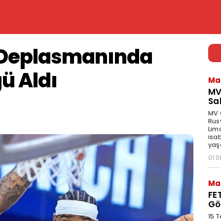
 Deplasmanında
ü Aldı
Ma
MV
Sa
MV G
Rus
Lima
isa
yaş
01:0
Ma
FE
Gö
15 