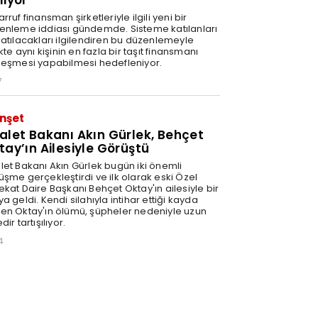
liyor
rruf finansman şirketleriyle ilgili yeni bir
enleme iddiası gündemde. Sisteme katılanları
katılacakları ilgilendiren bu düzenlemeyle
ikte aynı kişinin en fazla bir taşıt finansmanı
leşmesi yapabilmesi hedefleniyor.
7
nşet
alet Bakanı Akın Gürlek, Behçet
tay’ın Ailesiyle Görüştü
let Bakanı Akın Gürlek bugün iki önemli
üşme gerçekleştirdi ve ilk olarak eski Özel
ekat Daire Başkanı Behçet Oktay'ın ailesiyle bir
a geldi. Kendi silahıyla intihar ettiği kayda
en Oktay'ın ölümü, şüpheler nedeniyle uzun
dir tartışılıyor.
4