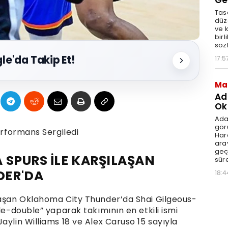
Ge
Tasa
düz
ve 
birl
söz
le'da Takip Et!
17:5
Ma
Ad
Ok
Ada
gör
erformans Sergiledi
Har
aray
geç
 SPURS İLE KARŞILAŞAN
süre
DER'DA
18:4
laşan Oklahoma City Thunder’da Shai Gilgeous-
le-double” yaparak takımının en etkili ismi
aylin Williams 18 ve Alex Caruso 15 sayıyla