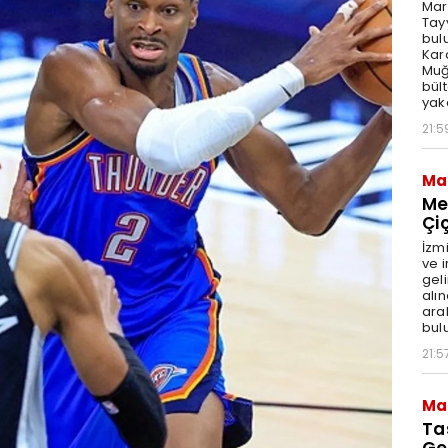
Mar
Tay
bul
Kar
Muğl
bül
yak
21:5
Ma
Me
Çi
İzm
ve 
geli
alı
aral
bul
21:5
Ma
Ta