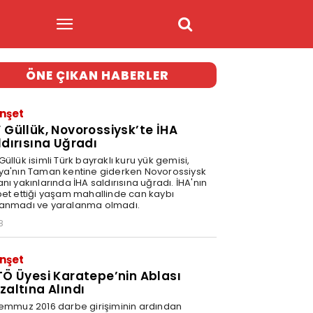
ÖNE ÇIKAN HABERLER
nşet
 Güllük, Novorossiysk’te İHA
ldırısına Uğradı
üllük isimli Türk bayraklı kuru yük gemisi,
ya'nın Taman kentine giderken Novorossiysk
nı yakınlarında İHA saldırısına uğradı. İHA'nın
bet ettiği yaşam mahallinde can kaybı
anmadı ve yaralanma olmadı.
8
nşet
TÖ Üyesi Karatepe’nin Ablası
zaltına Alındı
Temmuz 2016 darbe girişiminin ardından