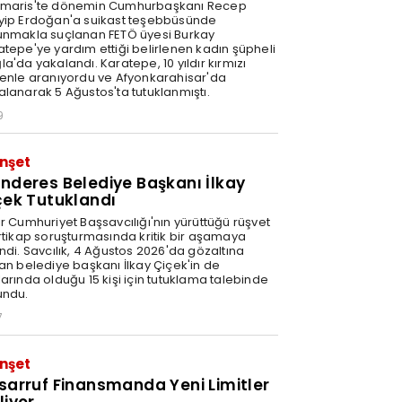
maris'te dönemin Cumhurbaşkanı Recep
yip Erdoğan'a suikast teşebbüsünde
unmakla suçlanan FETÖ üyesi Burkay
atepe'ye yardım ettiği belirlenen kadın şüpheli
a'da yakalandı. Karatepe, 10 yıldır kırmızı
tenle aranıyordu ve Afyonkarahisar'da
alanarak 5 Ağustos'ta tutuklanmıştı.
9
nşet
nderes Belediye Başkanı İlkay
çek Tutuklandı
ir Cumhuriyet Başsavcılığı'nın yürüttüğü rüşvet
irtikap soruşturmasında kritik bir aşamaya
ndi. Savcılık, 4 Ağustos 2026'da gözaltına
nan belediye başkanı İlkay Çiçek'in de
arında olduğu 15 kişi için tutuklama talebinde
undu.
7
nşet
sarruf Finansmanda Yeni Limitler