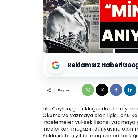
Reklamsız Haberi
Goog
Paylaş
Lila Ceylan, çocukluğundan beri yazma
Okuma ve yazmaya olan ilgisi, onu Karş
İncelemeler yüksek lisansı yapmaya yön
incelerken magazin dünyasına olan me
Yaklaşık beş yıldır magazin editörlüğ