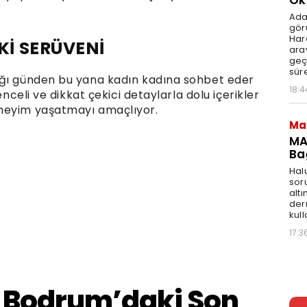
Ok
Ada
gör
Har
İ SERÜVENİ
aray
geç
süre
ığı günden bu yana kadın kadına sohbet eder
18:4
enceli ve dikkat çekici detaylarla dolu içerikler
eneyim yaşatmayı amaçlıyor.
Ma
MA
Ba
Hal
sor
altı
der
kull
17:3