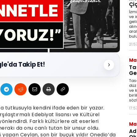
Çi
İzm
ve 
geli
alı
aral
bul
21:5
Ma
le'da Takip Et!
Ta
Ge
Tasa
düz
ve 
birl
söz
 tutkusuyla kendini ifade eden bir yazar.
17:5
ılaştırmalı Edebiyat lisansı ve Kültürel
lendirdi. Farklı kültürlere ait eserleri
Ma
rakı da onu canlı tutan bir unsur oldu.
Ad
ü yapan Ceylan, son bir buçuk yıldır Onedio’da