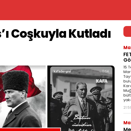
s’ı Coşkuyla Kutladı
Ma
FE
Gö
15 
Mar
Tay
bul
Kar
Muğl
bül
yak
21:5
Ma
Me