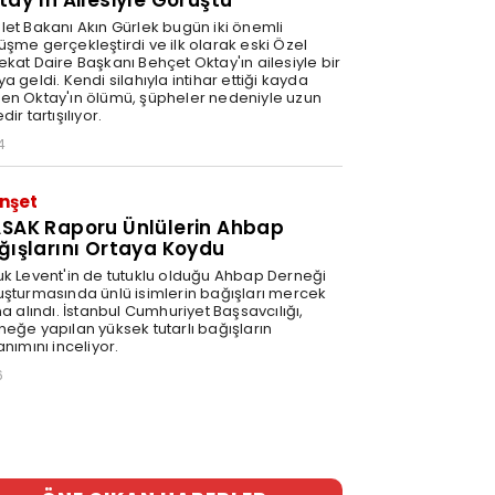
tay’ın Ailesiyle Görüştü
let Bakanı Akın Gürlek bugün iki önemli
üşme gerçekleştirdi ve ilk olarak eski Özel
ekat Daire Başkanı Behçet Oktay'ın ailesiyle bir
a geldi. Kendi silahıyla intihar ettiği kayda
en Oktay'ın ölümü, şüpheler nedeniyle uzun
dir tartışılıyor.
4
nşet
SAK Raporu Ünlülerin Ahbap
ğışlarını Ortaya Koydu
uk Levent'in de tutuklu olduğu Ahbap Derneği
uşturmasında ünlü isimlerin bağışları mercek
na alındı. İstanbul Cumhuriyet Başsavcılığı,
neğe yapılan yüksek tutarlı bağışların
anımını inceliyor.
6