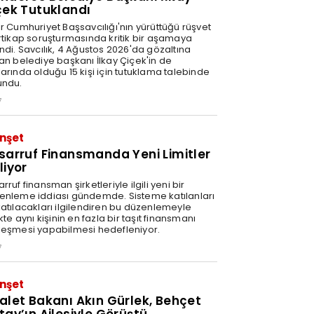
çek Tutuklandı
ir Cumhuriyet Başsavcılığı'nın yürüttüğü rüşvet
irtikap soruşturmasında kritik bir aşamaya
ndi. Savcılık, 4 Ağustos 2026'da gözaltına
nan belediye başkanı İlkay Çiçek'in de
arında olduğu 15 kişi için tutuklama talebinde
undu.
7
nşet
sarruf Finansmanda Yeni Limitler
liyor
rruf finansman şirketleriyle ilgili yeni bir
enleme iddiası gündemde. Sisteme katılanları
katılacakları ilgilendiren bu düzenlemeyle
ikte aynı kişinin en fazla bir taşıt finansmanı
leşmesi yapabilmesi hedefleniyor.
7
nşet
alet Bakanı Akın Gürlek, Behçet