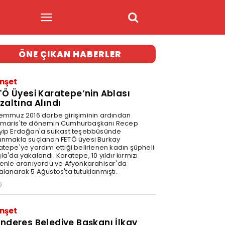
ÖNE ÇIKAN HABERLER
nşet
TÖ Üyesi Karatepe’nin Ablası
zaltına Alındı
Temmuz 2016 darbe girişiminin ardından
maris'te dönemin Cumhurbaşkanı Recep
yip Erdoğan'a suikast teşebbüsünde
unmakla suçlanan FETÖ üyesi Burkay
atepe'ye yardım ettiği belirlenen kadın şüpheli
a'da yakalandı. Karatepe, 10 yıldır kırmızı
tenle aranıyordu ve Afyonkarahisar'da
alanarak 5 Ağustos'ta tutuklanmıştı.
9
nşet
nderes Belediye Başkanı İlkay