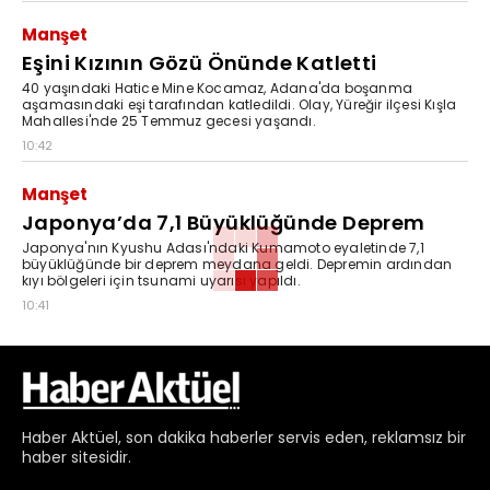
Manşet
Eşini Kızının Gözü Önünde Katletti
40 yaşındaki Hatice Mine Kocamaz, Adana'da boşanma
aşamasındaki eşi tarafından katledildi. Olay, Yüreğir ilçesi Kışla
Mahallesi'nde 25 Temmuz gecesi yaşandı.
10:42
Manşet
Japonya’da 7,1 Büyüklüğünde Deprem
Japonya'nın Kyushu Adası'ndaki Kumamoto eyaletinde 7,1
büyüklüğünde bir deprem meydana geldi. Depremin ardından
kıyı bölgeleri için tsunami uyarısı yapıldı.
10:41
Haber
Aktüel,
son dakika haberler
servis eden, reklamsız bir
haber sitesidir.