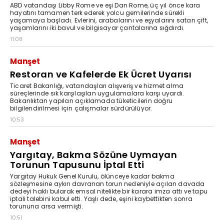
ABD vatandaşı Libby Rome ve eşi Dan Rome, üç yıl önce kara
hayatını tamamen terk ederek yolcu gemilerinde sürekli
yaşamaya başladı. Evlerini, arabalarını ve eşyalarını satan çift,
yaşamlarını iki bavul ve bilgisayar çantalarına sığdırdı.
11:08
Manşet
Restoran ve Kafelerde Ek Ücret Uyarısı
Ticaret Bakanlığı, vatandaşları alışveriş ve hizmet alma
süreçlerinde sık karşılaşılan uygulamalara karşı uyardı.
Bakanlıktan yapılan açıklamada tüketicilerin doğru
bilgilendirilmesi için çalışmalar sürdürülüyor.
10:53
Manşet
Yargıtay, Bakma Sözüne Uymayan
Torunun Tapusunu İptal Etti
Yargıtay Hukuk Genel Kurulu, ölünceye kadar bakma
sözleşmesine aykırı davranan torun nedeniyle açılan davada
dedeyi haklı bularak emsal nitelikte bir karara imza attı ve tapu
iptali talebini kabul etti. Yaşlı dede, eşini kaybettikten sonra
torununa arsa vermişti.
10:51