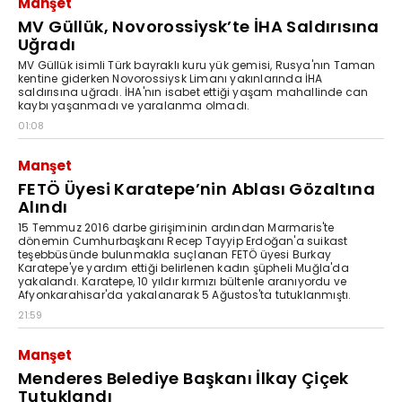
Manşet
MV Güllük, Novorossiysk’te İHA Saldırısına
Uğradı
MV Güllük isimli Türk bayraklı kuru yük gemisi, Rusya'nın Taman
kentine giderken Novorossiysk Limanı yakınlarında İHA
saldırısına uğradı. İHA'nın isabet ettiği yaşam mahallinde can
kaybı yaşanmadı ve yaralanma olmadı.
01:08
Manşet
FETÖ Üyesi Karatepe’nin Ablası Gözaltına
Alındı
15 Temmuz 2016 darbe girişiminin ardından Marmaris'te
dönemin Cumhurbaşkanı Recep Tayyip Erdoğan'a suikast
teşebbüsünde bulunmakla suçlanan FETÖ üyesi Burkay
Karatepe'ye yardım ettiği belirlenen kadın şüpheli Muğla'da
yakalandı. Karatepe, 10 yıldır kırmızı bültenle aranıyordu ve
Afyonkarahisar'da yakalanarak 5 Ağustos'ta tutuklanmıştı.
21:59
Manşet
Menderes Belediye Başkanı İlkay Çiçek
Tutuklandı