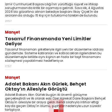
İzmir Cumhuriyet Başsavcılığı'nın yürüttüğü rüşvet ve irtikap
soruşturmasında kritik bir aşamaya gelindi. Savcılık, 4 Ağustos
2026'da gözaltına alınan belediye başkanı İlkay Çiçek'in de
aralarında olduğu 15 kişi için tutuklama talebinde bulundu.
21:57
Manşet
Tasarruf Finansmanda Yeni Limitler
Geliyor
Tasarruf finansman şirketleriyle ilgili yeni bir düzenleme iddiası
gündemde. Sisteme katılanları ve katılacakları ilgilendiren bu
düzenlemeyle birlikte aynı kişinin en fazla bir taşıt finansmanı
sözleşmesi yapabilmesi hedefleniyor.
17:57
Manşet
Adalet Bakanı Akın Gürlek, Behçet
Oktay’ın Ailesiyle Görüştü
Adalet Bakanı Akın Gürlek bugün iki önemli görüşme
gerçekleştirdi ve ilk olarak eski Özel Harekat Daire Başkanı Behçet
Oktay'ın ailesiyle bir araya geldi. Kendi silahıyla intihar ettiği
kayda geçen Oktay'ın ölümü, şüpheler nedeniyle uzun süredir
tartışılıyor.