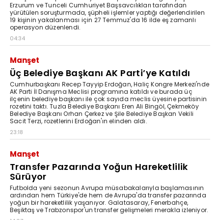
Erzurum ve Tunceli Cumhuriyet Başsavcılıkları tarafından
yürütülen soruşturmada, şüpheli işlemler yaptığı değerlendirilen
19 kişinin yakalanması için 27 Temmuz'da 16 ilde eş zamanlı
operasyon düzenlendi.
04:34
Manşet
Üç Belediye Başkanı AK Parti’ye Katıldı
Cumhurbaşkanı Recep Tayyip Erdoğan, Haliç Kongre Merkezi'nde
AK Parti İl Danışma Meclisi programına katıldı ve burada üç
ilçenin belediye başkanı ile çok sayıda meclis üyesine partisinin
rozetini taktı. Tuzla Belediye Başkanı Eren Ali Bingöl, Çekmeköy
Belediye Başkanı Orhan Çerkez ve Şile Belediye Başkan Vekili
Sacit Terzi, rozetlerini Erdoğan'ın elinden aldı.
23:18
Manşet
Transfer Pazarında Yoğun Hareketlilik
Sürüyor
Futbolda yeni sezonun Avrupa müsabakalarıyla başlamasının
ardından hem Türkiye'de hem de Avrupa'da transfer pazarında
yoğun bir hareketlilik yaşanıyor. Galatasaray, Fenerbahçe,
Beşiktaş ve Trabzonspor'un transfer gelişmeleri merakla izleniyor.