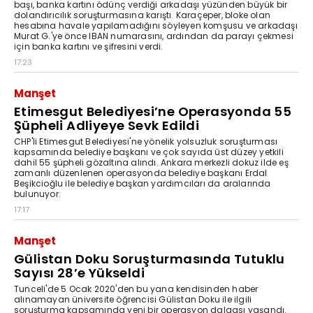
başı, banka kartını ödünç verdiği arkadaşı yüzünden büyük bir
dolandırıcılık soruşturmasına karıştı. Karaçeper, bloke olan
hesabına havale yapılamadığını söyleyen komşusu ve arkadaşı
Murat G.'ye önce IBAN numarasını, ardından da parayı çekmesi
için banka kartını ve şifresini verdi.
17:23
Manşet
Etimesgut Belediyesi’ne Operasyonda 55
Şüpheli Adliyeye Sevk Edildi
CHP'li Etimesgut Belediyesi'ne yönelik yolsuzluk soruşturması
kapsamında belediye başkanı ve çok sayıda üst düzey yetkili
dahil 55 şüpheli gözaltına alındı. Ankara merkezli dokuz ilde eş
zamanlı düzenlenen operasyonda belediye başkanı Erdal
Beşikcioğlu ile belediye başkan yardımcıları da aralarında
bulunuyor.
17:17
Manşet
Gülistan Doku Soruşturmasında Tutuklu
Sayısı 28’e Yükseldi
Tunceli'de 5 Ocak 2020'den bu yana kendisinden haber
alınamayan üniversite öğrencisi Gülistan Doku ile ilgili
soruşturma kapsamında yeni bir operasyon dalgası yaşandı.