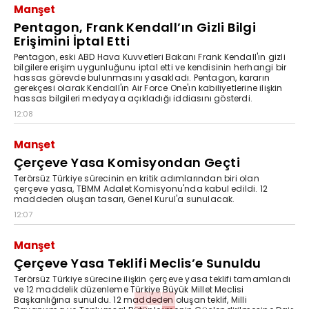
Manşet
Pentagon, Frank Kendall’ın Gizli Bilgi
Erişimini İptal Etti
Pentagon, eski ABD Hava Kuvvetleri Bakanı Frank Kendall'ın gizli
bilgilere erişim uygunluğunu iptal etti ve kendisinin herhangi bir
hassas görevde bulunmasını yasakladı. Pentagon, kararın
gerekçesi olarak Kendall'ın Air Force One'ın kabiliyetlerine ilişkin
hassas bilgileri medyaya açıkladığı iddiasını gösterdi.
12:08
Manşet
Çerçeve Yasa Komisyondan Geçti
Terörsüz Türkiye sürecinin en kritik adımlarından biri olan
çerçeve yasa, TBMM Adalet Komisyonu'nda kabul edildi. 12
maddeden oluşan tasarı, Genel Kurul'a sunulacak.
12:07
Manşet
Çerçeve Yasa Teklifi Meclis’e Sunuldu
Terörsüz Türkiye sürecine ilişkin çerçeve yasa teklifi tamamlandı
ve 12 maddelik düzenleme Türkiye Büyük Millet Meclisi
Başkanlığına sunuldu. 12 maddeden oluşan teklif, Milli