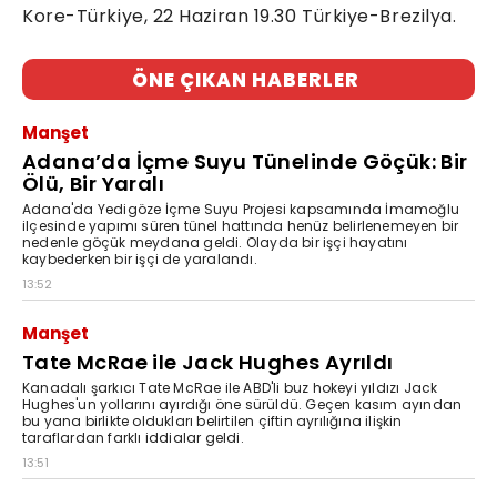
Kore-Türkiye, 22 Haziran 19.30 Türkiye-Brezilya.
ÖNE ÇIKAN HABERLER
Manşet
Adana’da İçme Suyu Tünelinde Göçük: Bir
Ölü, Bir Yaralı
Adana'da Yedigöze İçme Suyu Projesi kapsamında İmamoğlu
ilçesinde yapımı süren tünel hattında henüz belirlenemeyen bir
nedenle göçük meydana geldi. Olayda bir işçi hayatını
kaybederken bir işçi de yaralandı.
13:52
Manşet
Tate McRae ile Jack Hughes Ayrıldı
Kanadalı şarkıcı Tate McRae ile ABD'li buz hokeyi yıldızı Jack
Hughes'un yollarını ayırdığı öne sürüldü. Geçen kasım ayından
bu yana birlikte oldukları belirtilen çiftin ayrılığına ilişkin
taraflardan farklı iddialar geldi.
13:51