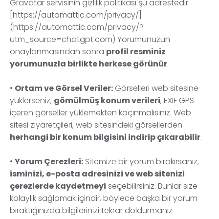
Gravatar servisinin gizlilik politikası şu adrestedir:
[https://automattic.com/privacy/]
(https://automattic.com/privacy/?
utm_source=chatgpt.com) Yorumunuzun
onaylanmasından sonra
profil resminiz
yorumunuzla birlikte herkese görünür
.
•
Ortam ve Görsel Veriler:
Görselleri web sitesine
yüklerseniz,
gömülmüş konum verileri
, EXIF GPS
içeren görseller yüklemekten kaçınmalısınız. Web
sitesi ziyaretçileri, web sitesindeki görsellerden
herhangi bir konum bilgisini indirip çıkarabilir
.
•
Yorum Çerezleri:
Sitemize bir yorum bırakırsanız,
isminizi, e-posta adresinizi ve web sitenizi
çerezlerde kaydetmeyi
seçebilirsiniz. Bunlar size
kolaylık sağlamak içindir, böylece başka bir yorum
bıraktığınızda bilgilerinizi tekrar doldurmanız