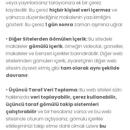
veya yayınlarsanız tarayıcınıza ek bir çerez
kaydedilir. Bu çerez
hiçbir kişisel veri içermez
ve
yalnızca düzenlediğiniz makalenin yazı kimliğini
gösterir. Bu çerez
1 gün sonra
zaman aşımına uğrar.
•
Diğer Sitelerden Gömülen İçerik:
Bu sitedeki
makaleler
gömülü içerik
, örneğin videolar, görseller,
makaleler ve benzeri içerikler barındırabilir. Diğer web
sitelerinden gömülen içerik, ziyaretçinin diğer web
sitesini ziyaret etmiş gibi
tam olarak aynı şekilde
davranır
.
•
Üçüncü Taraf Veri Toplama:
Bu web siteleri sizin
hakkınızda
veri toplayabilir, çerez kullanabilir,
üçüncü taraf gömülü takip sistemleri
çalıştırabilir
ve bir hesabınız varsa ve bu web
sitesinde oturum açtıysanız, gömülü içerikle
etkileşiminizi takip etme dahil olmak üzere
bu