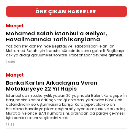
ÖNE ÇIKAN HABERLER
Manşet
Mohamed Salah İstanbul’a Geliyor,
Havalimanında Tarihi Karşılama
Yaz transfer döneminde Beşiktaş ve Trabzonspor ile anılan
Mohamed Salah için transfer sürecinde sona gelindi. Beşiktaş'ın
askıya aldığı görüşmeler sonrası Trabzonspor devreye girmişti.
14:06
Manşet
Banka Kartını Arkadaşına Veren
Motokuryeye 22 Yıl Hapis
İstanbul'da motokuryelik yapan 20 yaşındaki Bülent Karaçeper'in
başı, banka kartını ödünç verdiği arkadaşı yüzünden büyük bir
dolandırıcılık soruşturmasına karıştı. Karaçeper, bloke olan
hesabına havale yapılamadığını söyleyen komşusu ve arkadaşı
Murat G.'ye önce IBAN numarasını, ardından da parayı çekmesi
için banka kartını ve şifresini verdi.
17:23