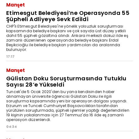
Manşet
Etimesgut Belediyesi’ne Operasyonda 55
Şüpheli Adliyeye Sevk Edildi
CHP'li Etimesgut Belediyesi'ne yönelik yolsuzluk soruşturması
kapsamında belediye başkanı ve çok sayıda üst düzey yetkili
dahil 55 şüpheli gözaltına alındı. Ankara merkezli dokuz ilde eş
zamanlı düzenlenen operasyonda belediye başkanı Erdal
Beşikcioğlu ile belediye başkan yardımcıları da aralarında
bulunuyor.
17:17
Manşet
Gülistan Doku Soruşturmasında Tutuklu
Sayısı 28’e Yükseldi
Tunceli'de 5 Ocak 2020'den bu yana kendisinden haber
alınamayan üniversite öğrencisi Gülistan Doku ile ilgili
soruşturma kapsamında yeni bir operasyon dalgası yaşandı.
Erzurum ve Tunceli Cumhuriyet Başsavcılıkları tarafından
yürütülen soruşturmada, şüpheli işlemler yaptığı değerlendirilen
19 kişinin yakalanması için 27 Temmuz'da 16 ilde eş zamanlı
operasyon düzenlendi.
04:34